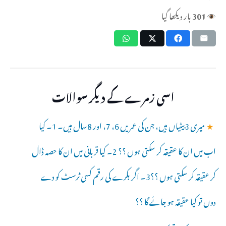
301
بار دیکھا گیا
اسی زمرے کے دیگر سوالات
★
میری 3بیٹیاں ہیں، جن کی عمریں 6، 7، اور 8سال ہیں۔ 1۔ کیا
اب میں ان کا عقیقہ کر سکتی ہوں ؟؟ 2۔ کیا قربانی میں ان کا حصہ ڈال
کر عقیقہ کر سکتی ہوں ؟؟3۔ اگر بکرے کی رقم کسی ٹرسٹ کو دے
دوں تو کیا عقیقہ ہو جائے گا ؟؟