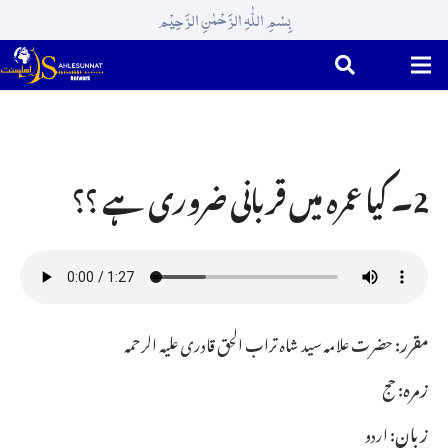
بِسْمِ اللّٰہِ الرَّحْمٰنِ الرَّحِیْم
2۔ کیا عمرہ میں قربانی ضروری ہے ؟؟
مقرر:
حضرت علامہ سید شاہ تراب الحق قادری علیہ الرحمہ
زمرہ:
حج
زبان:
اردو