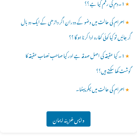
★
1۔دم کی رقم کیا ہے ؟؟
★
احرام کی حالت میں وضو کے دوران اگر داڑھی کے ایک دو بال
گِر جائیں تو کیا کوئی کفارہ ادا کرنا ہو گا ؟؟
★
1۔ کیا عقیقہ کی اصل صدقہ ہے اور کیا صاحبِ نصاب عقیقہ کا
گوشت کھا سکتے ہیں؟؟
★
احرام کی حالت میں نیکر پہننا۔
واپس خزینہ ایمان