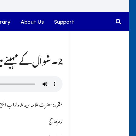
rary
About Us
Support
2۔ شوال کے مہینے میں عمرہ ادا کرنے کا شرعی حکم کیا ہے جبکہ حج ادا نہ کیا ہو ؟؟
مقرر:
حضرت علامہ سید شاہ تراب الحق ق
زمرہ:
حج