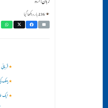
زبان:
اردو
236
بار دیکھا گیا
★
قربانی 
★
بینک کی
★
ایک خاتون جس کی عمر70سا