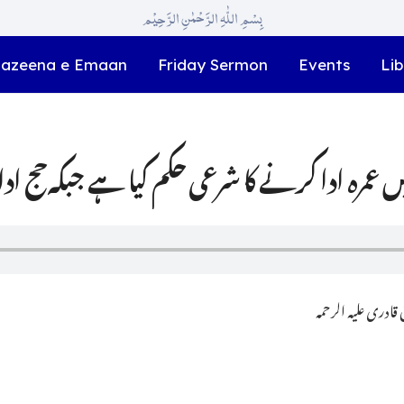
بِسْمِ اللّٰہِ الرَّحْمٰنِ الرَّحِیْم
azeena e Emaan
Friday Sermon
Events
Lib
ادری علیہ الرحمہ