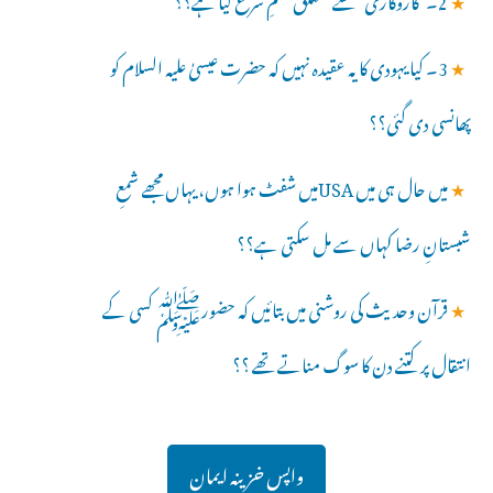
★
3۔ کیا یہودی کا یہ عقیدہ نہیں کہ حضرت عیسیٰ علیہ السلام کو
پھانسی دی گئی؟؟
★
میں حال ہی میں USAمیں شفٹ ہوا ہوں، یہاں مجھے شمعِ
شبستانِ رضا کہاں سے مل سکتی ہے؟؟
★
قرآن وحدیث کی روشنی میں بتائیں کہ حضورﷺ کسی کے
انتقال پر کتنے دن کا سوگ مناتے تھے ؟؟
واپس خزینہ ایمان