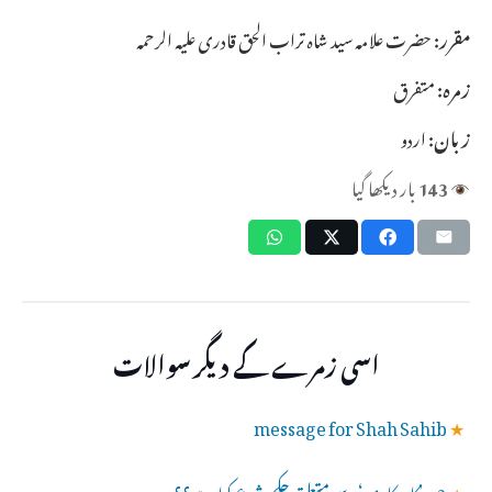
مقرر:
حضرت علامہ سید شاہ تراب الحق قادری علیہ الرحمہ
زمرہ:
متفرق
زبان:
اردو
143
بار دیکھا گیا
اسی زمرے کے دیگر سوالات
message for Shah Sahib
★
★
2۔ ’کاروکاری‘ سے متعلق حکمِ شرع کیا ہے؟؟