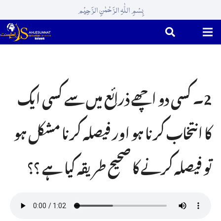
بِسْمِ اللّٰہِ الرَّحْمٰنِ الرَّحِیْم
2۔ کسی دو اچھے ذرائع میں سے کسی ایک
کا انتخاب کرنا ہو اور فیصلہ کرنا مشکل ہو
تو فیصلہ کرنے کا صحیح طریقہ کیا ہے ؟؟