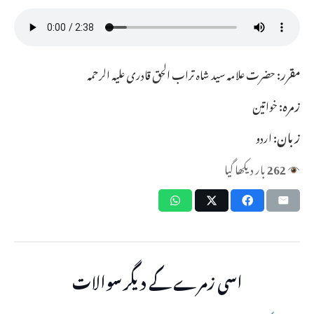
مقرر:
حضرت علامہ سید شاہ تراب الحق قادری علیہ الرحمہ
زمرہ:
خواتین
زبان:
اردو
262
بار دیکھا گیا
اسی زمرے کے دیگر سوالات