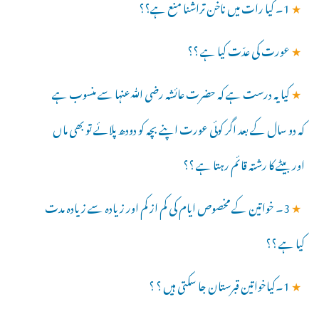
★
1۔ کیا رات میں ناخن تراشنا منع ہے؟؟
★
عورت کی عدّت کیا ہے ؟؟
★
کیا یہ درست ہے کہ حضرت عائشہ رضی ﷲعنہا سے منسوب ہے
کہ دو سال کے بعد اگر کوئی عورت اپنے بچہ کو دودھ پلائے تو بھی ماں
اور بیٹے کا رشتہ قائم رہتا ہے ؟؟
★
3۔ خواتین کے مخصوص ایام کی کم از کم اور زیادہ سے زیادہ مدت
کیا ہے ؟؟
★
1۔کیاخواتین قبرستان جا سکتی ہیں ؟ ؟