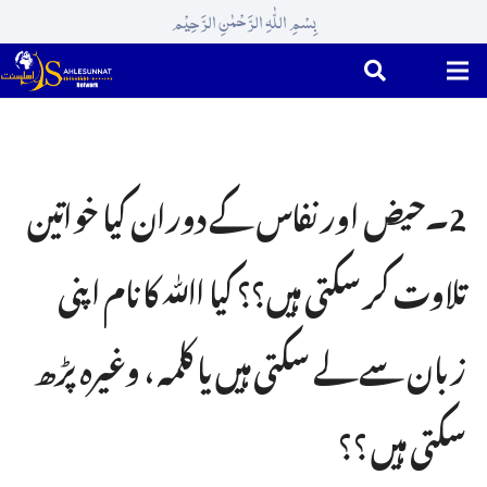
بِسْمِ اللّٰہِ الرَّحْمٰنِ الرَّحِیْم
2۔حیض اور نفاس کے دوران کیا خواتین
تلاوت کر سکتی ہیں؟؟ کیا اﷲ کا نام اپنی
زبان سے لے سکتی ہیں یا کلمہ ، وغیرہ پڑھ
سکتی ہیں ؟؟