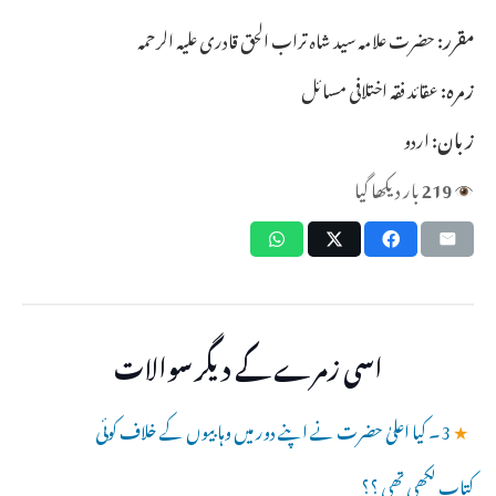
مقرر:
حضرت علامہ سید شاہ تراب الحق قادری علیہ الرحمہ
زمرہ:
عقائد فقہ اختلافی مسائل
زبان:
اردو
219
بار دیکھا گیا
اسی زمرے کے دیگر سوالات
★
3۔ کیا اعلیٰ حضرت نے اپنے دور میں وہابیوں کے خلاف کوئی
کتاب لکھی تھی ؟؟