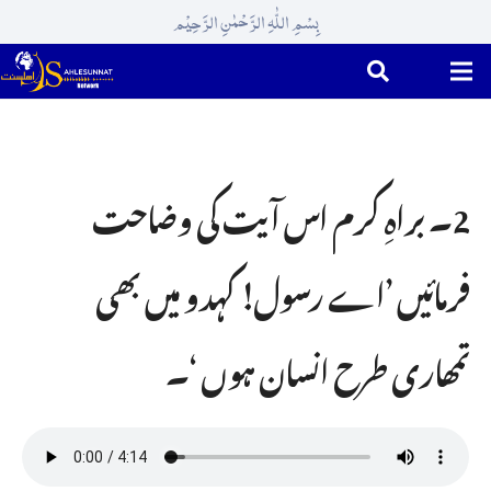
بِسْمِ اللّٰہِ الرَّحْمٰنِ الرَّحِیْم
2۔ براہِ کرم اس آیت کی وضاحت
فرمائیں ’اے رسول! کہدو میں بھی
تمھاری طرح انسان ہوں ‘۔