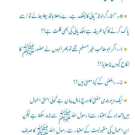
★
8۔”انڈر گراؤنڈ”پانی کا ٹینک ہے، بے دُھلا ہاتھ چلا جائے تو اسے
پاک کرنے کا کیا طریقہ ہے جبکہ پانی کی بھی قلت ہے؟؟
★
1۔ اگر ابو طالب غیر مسلم تھے تو پھر انہوں نے حضورﷺ کا
نکاح کیوں پڑھایا؟؟
★
2۔ رافضی کے کیا معنیٰ ہیں؟؟
★
ایک دیو بندی مفتی کا درجِ ذیل بیان ہے’کوئی امتی اعمال
میں(تعداد کے اعتبار سے) رسول ﷲﷺ سے بڑھ سکتا ہے لیکن
ان اعمال کی مقبولیت کے اعتبار سے رسول اﷲﷺ کا صرف