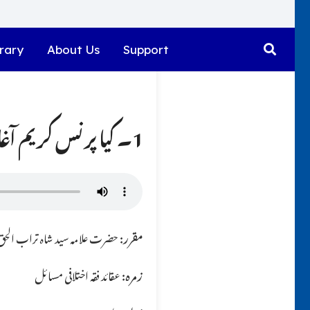
rary
About Us
Support
1۔ کیا پرنس کریم آغا خان پر بھی مسٹر پرویز کی طرح کفر کا فتوٰی ہے ؟؟
مقرر:
حضرت علامہ سید شاہ تراب الحق ق
زمرہ:
عقائد فقہ اختلافی مسائل