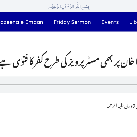
بِسْمِ اللّٰہِ الرَّحْمٰنِ الرَّحِیْم
azeena e Emaan
Friday Sermon
Events
Lib
ادری علیہ الرحمہ