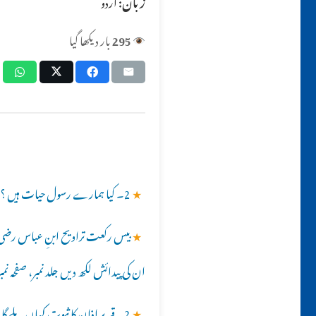
زبان:
اردو
295
بار دیکھا گیا
★
2۔ کیا ہمارے رسول حیات ہیں ؟؟
★
بیس رکعت تراویح ابنِ عباس رضی ا
ان کی پیدائش لکھ دیں جلد نمبر، صفحہ نمب
★
2۔ قبر پر اذان کا ثبوت کہاں ملے گا ؟؟