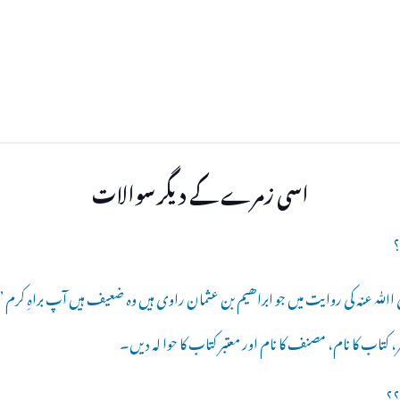
اسی زمرے کے دیگر سوالات
ﷲ عنہ کی روایت میں جو ابراھیم بن عثمان راوی ہیں وہ ضعیف ہیں آپ براہِ کرم 
ر، کتاب کا نام، مصنف کا نام اور معتبر کتاب کا حوا لہ دیں۔