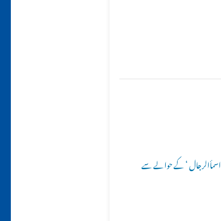
’اسمأالرجال ‘ کے حوالے سے