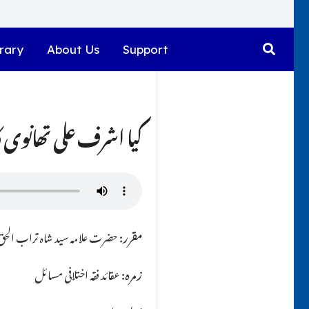
rary
About Us
Support
کیا اشرف علی تھانوی کا ا
مقرر:
حضرت علامہ سید شاہ تراب الحق ق
زمرہ:
عقائد فقہ اختلافی مسائل