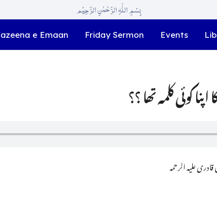
بِسْمِ اللّٰہِ الرَّحْمٰنِ الرَّحِیْم
azeena e Emaan
Friday Sermon
Events
Lib
پنا کوئی کلمہ تھا ؟؟
ادری علیہ الرحمہ