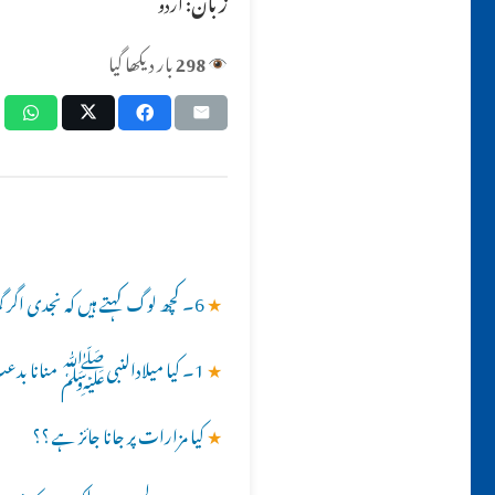
زبان:
اردو
298
بار دیکھا گیا
★
6۔ کچھ لوگ کہتے ہیں کہ نجدی اگر گمراہ ہوتے تو حرمین شریفین کی خدمت نہ کر رہے ہوتے، کیا یہ خیال درست ہے؟؟
★
1۔ کیا میلادالنبیﷺ منانا بدعت ہے ؟؟
★
کیا مزارات پر جانا جائز ہے ؟؟