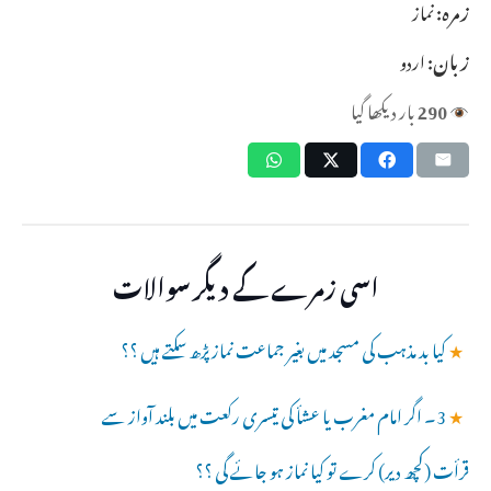
زمرہ:
نماز
زبان:
اردو
290
بار دیکھا گیا
اسی زمرے کے دیگر سوالات
★
کیا بد مذہب کی مسجد میں بغیر جماعت نماز پڑھ سکتے ہیں ؟؟
★
3۔ اگر امام مغرب یا عشأ کی تیسری رکعت میں بلند آواز سے
قرأت (کچھ دیر) کرے تو کیا نماز ہو جائے گی ؟؟