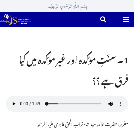
بِسْمِ اللّٰہِ الرَّحْمٰنِ الرَّحِیْم
1۔ سنّتِ مؤکدہ اور غیر مؤکدہ میں کیا
فرق ہے ؟؟
مقرر:
حضرت علامہ سید شاہ تراب الحق قادری علیہ الرحمہ