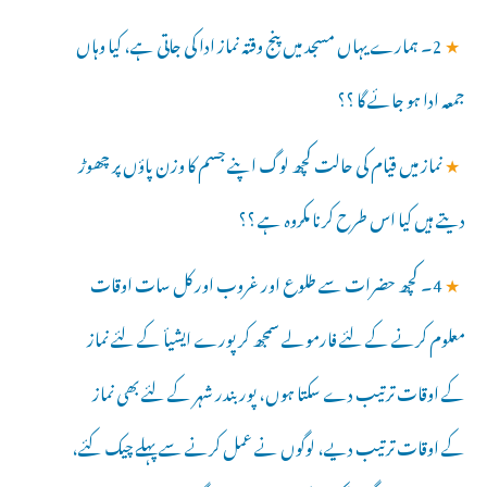
★
2۔ ہمارے یہاں مسجد میں پنج وقتہ نماز ادا کی جاتی ہے، کیا وہاں
جمعہ ادا ہو جائے گا ؟؟
★
نماز میں قیام کی حالت کچھ لوگ اپنے جسم کا وزن پاؤں پر چھوڑ
دیتے ہیں کیا اس طرح کرنا مکروہ ہے ؟؟
★
4۔ کچھ حضرات سے طلوع اور غروب اور کل سات اوقات
معلوم کرنے کے لئے فارمولے سمجھ کر پورے ایشیأ کے لئے نماز
کے اوقات ترتیب دے سکتا ہوں، پور بندر شہر کے لئے بھی نماز
کے اوقات ترتیب دیے، لوگوں نے عمل کرنے سے پہلے چیک کئے،