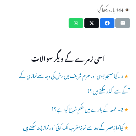
144
بار دیکھا گیا
اسی زمرے کے دیگر سوالات
★
3۔کیامسجدِ نبوی اور حرم شریف میں رش کی وجہ سے نمازی کے
آگے سے گذر سکتے ہیں ؟؟
★
2۔ جمعہ کے بارے میں حکمِ شرع کیا ہے ؟؟
★
کیانمازِعصر کے بعد سے نمازِمغرب تک کوئی اور نماز پڑھ سکتے ہیں