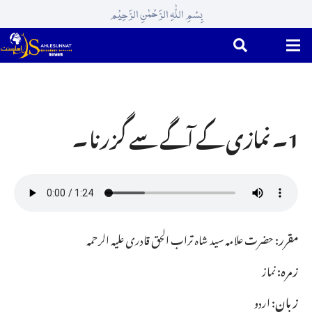
بِسْمِ اللّٰہِ الرَّحْمٰنِ الرَّحِیْم
1۔ نمازی کے آگے سے گزرنا ۔
مقرر:
حضرت علامہ سید شاہ تراب الحق قادری علیہ الرحمہ
زمرہ:
نماز
زبان:
اردو