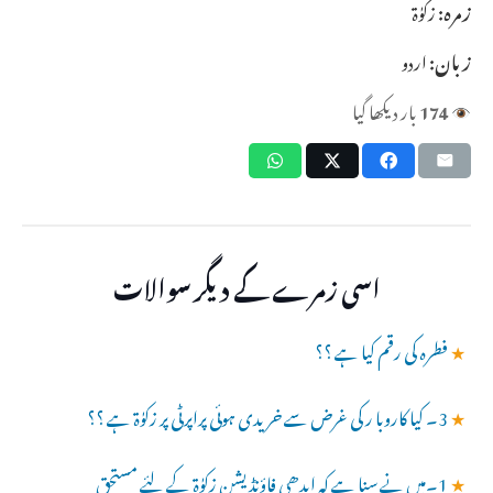
زمرہ:
زکوٰۃ
زبان:
اردو
174
بار دیکھا گیا
اسی زمرے کے دیگر سوالات
★
فطرہ کی رقم کیا ہے ؟؟
★
3۔ کیا کاروبا ر کی غرض سے خریدی ہوئی پراپرٹی پر زکوٰۃ ہے ؟؟
★
1۔میں نے سنا ہے کہ ایدھی فاؤنڈیشن زکوٰۃ کے لئے مستحق