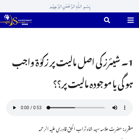
بِسْمِ اللّٰہِ الرَّحْمٰنِ الرَّحِیْم
1۔ شیئرز کی اصل مالیت پر زکوٰۃ واجب
ہو گی یا موجودہ مالیت پر؟؟
مقرر:
حضرت علامہ سید شاہ تراب الحق قادری علیہ الرحمہ