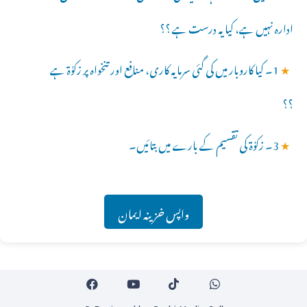
ادارہ نہیں ہے، کیا یہ درست ہے ؟؟
★
1۔ کیا کاروبار میں کی گئی سرمایہ کاری، منافع اور تنخواہ پر زکوٰۃ ہے
؟؟
★
3۔ زکوٰۃ کی تقسیم کے بارے میں بتائیں۔
واپس خزینہ ایمان