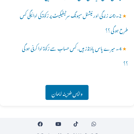
★
2۔ بیمئہ زندگی اور نیشنل سیونگ سرٹیفیکیٹ پر زکوٰۃ کی ادائیگی کس
طرح ہو گی ؟؟
★
4۔ میرے پاس پاؤنڈز ہیں، کس حساب سے زکوٰۃ ادا کرنی ہو گی
؟؟
واپس خزینہ ایمان