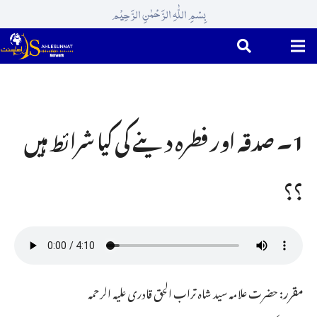
بِسْمِ اللّٰہِ الرَّحْمٰنِ الرَّحِیْم
1۔ صدقہ اور فطرہ دینے کی کیا شرائط ہیں
؟؟
مقرر:
حضرت علامہ سید شاہ تراب الحق قادری علیہ الرحمہ