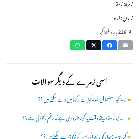
زمرہ:
زکوٰۃ
زبان:
اردو
228
بار دیکھا گیا
اسی زمرے کے دیگر سوالات
★
2۔ کیا استعما ل شدہ کپڑے زکوۃ میں دے سکتے ہیں ؟؟
★
1۔ کیا زکوٰۃ دیتے وقت یہ کہناضروری ہے کہ رقم زکوٰۃ کی ہے ؟؟
★
کیا بہن،بھائی کو یا بھائی، بہن کو زکوۃ دے سکتے ہیں ؟؟