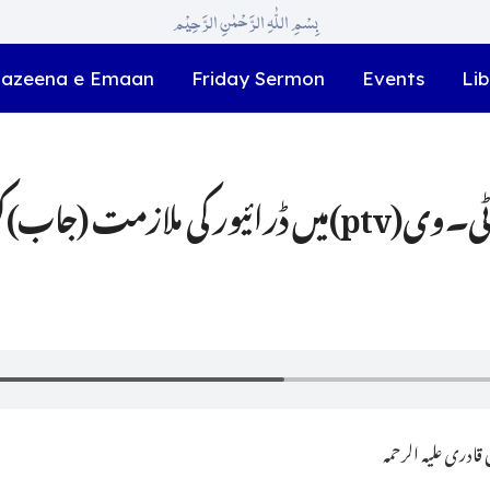
بِسْمِ اللّٰہِ الرَّحْمٰنِ الرَّحِیْم
azeena e Emaan
Friday Sermon
Events
Lib
1۔ میرے والد پی۔ٹی۔وی(ptv)میں ڈرائیور کی ملازمت
ادری علیہ الرحمہ