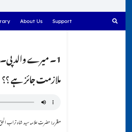
rary
About Us
Support
ملازمت جائز ہے ؟؟
مقرر:
حضرت علامہ سید شاہ تراب الحق ق