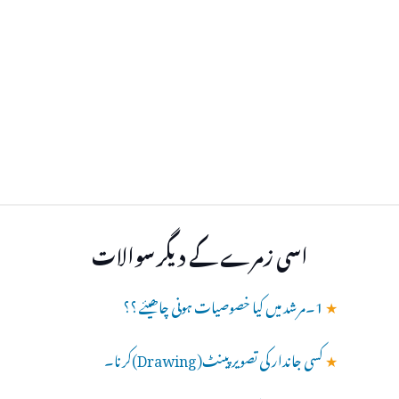
اسی زمرے کے دیگر سوالات
★
1۔مرشد میں کیا خصوصیات ہونی چاھیئے ؟؟
★
کسی جاندار کی تصویر پینٹ(Drawing)کرنا۔