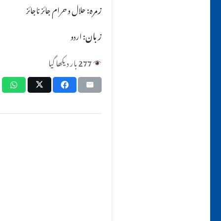
زمرہ:
حلال و حرام جائز ناجائز
زبان:
اردو
277
بار دیکھا گیا