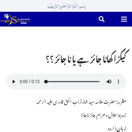
بِسْمِ اللّٰہِ الرَّحْمٰنِ الرَّحِیْم
کیکڑا کھانا جائز ہے یا نا جائز ؟؟
مقرر:
حضرت علامہ سید شاہ تراب الحق قادری علیہ الرحمہ
زمرہ:
حلال و حرام جائز ناجائز
زبان:
اردو