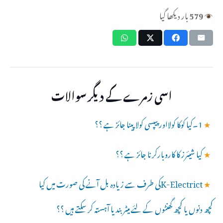
579
بار دیکھا گیا
اسی زمرے کے دیگر سوالات
★
1۔کیا کوکا کولااور پیپسی کولاپینا جائز ہے ؟؟
★
کیا شیئرز کا کاروبارکرنا جائز ہے ؟؟
★
K-Electrictکی طرف سے زیادہ بل آنے کی صورت میں کیا
کچھ دنوں یا کچھ گھنٹوں کے لئے میٹر بند یا آہستہ کر سکتے ہیں ؟؟