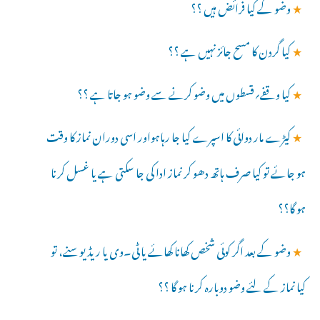
★
وضو کے کیا فرائض ہیں ؟؟
★
کیا گردن کا مسح جائز نہیں ہے ؟؟
★
کیا وقفے؍قسطوں میں وضو کرنے سے وضو ہو جاتا ہے ؟؟
★
کیڑے مار دوائی کا اسپرے کیا جا رہاہواور اسی دوران نماز کا وقت
ہو جائے تو کیا صرف ہاتھ دھو کر نماز ادا کی جا سکتی ہے یا غسل کرنا
ہو گا؟؟
★
وضو کے بعد اگر کوئی شخص کھانا کھائے یا ٹی۔وی یا ریڈیو سنے، تو
کیا نماز کے لئے وضو دوبارہ کرنا ہو گا ؟؟