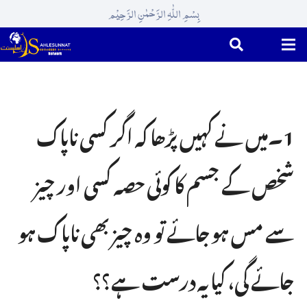
بِسْمِ اللّٰہِ الرَّحْمٰنِ الرَّحِیْم
1۔میں نے کہیں پڑھا کہ اگر کسی ناپاک
شخص کے جسم کا کوئی حصہ کسی اور چیز
سے مس ہو جائے تو وہ چیز بھی ناپاک ہو
جائے گی، کیا یہ درست ہے؟؟