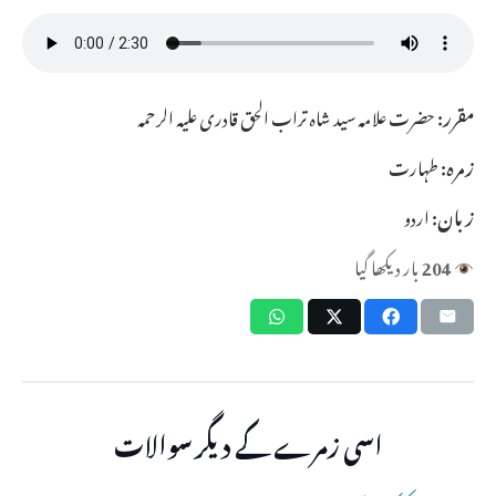
مقرر:
حضرت علامہ سید شاہ تراب الحق قادری علیہ الرحمہ
زمرہ:
طہارت
زبان:
اردو
204
بار دیکھا گیا
اسی زمرے کے دیگر سوالات