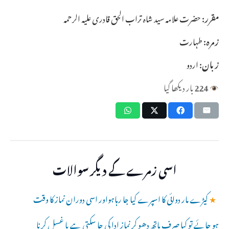
مقرر:
حضرت علامہ سید شاہ تراب الحق قادری علیہ الرحمہ
زمرہ:
طہارت
زبان:
اردو
224
بار دیکھا گیا
اسی زمرے کے دیگر سوالات
★
کیڑے مار دوائی کا اسپرے کیا جا رہاہواور اسی دوران نماز کا وقت
ہو جائے تو کیا صرف ہاتھ دھو کر نماز ادا کی جا سکتی ہے یا غسل کرنا