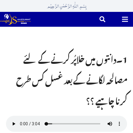
بِسْمِ اللّٰہِ الرَّحْمٰنِ الرَّحِیْم
1۔دانتوں میں خلاپُر کرنے کے لئے
مصالحہ لگانے کے بعد غسل کس طرح
کرنا چاہیے ؟؟