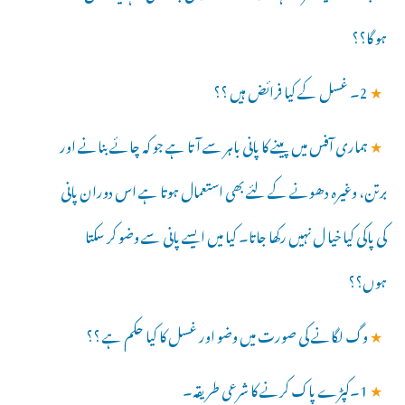
ہو گا؟؟
★
2۔ غسل کے کیا فرائض ہیں ؟؟
★
ہماری آفس میں پینے کا پانی باہر سے آتا ہے جو کہ چائے بنانے اور
برتن، وغیرہ دھونے کے لئے بھی استعمال ہوتا ہے اس دوران پانی
کی پاکی کیا خیا ل نہیں رکھا جاتا۔ کیا میں ایسے پانی سے وضو کر سکتا
ہوں؟؟
★
وگ لگانے کی صورت میں وضو اور غسل کا کیا حکم ہے ؟؟
★
1۔کپڑے پاک کرنے کا شرعی طریقہ۔