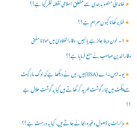
★
خاندانی منصوبہ بندی سے متعلق اسلامی نقطئہ نظر کیا ہے؟؟
★
خنزیر کھانا کیوں حرام ہے ؟؟
★
1۔ خون دینا جائز ہے یا نہیں، وقارالفتاویٰ میں مولانا مفتی
وقارالدین صاحب نے منع فرمایا ہے؟؟
★
یو۔ایس۔اے (USA)میں، میں نے دیکھا ہے کہ لوگ مارکیٹ
سے پیکٹ میں تیار گوشت خرید کر کھاتے ہیں کیا یہ گوشت حلال ہے
؟؟
★
مزارات پر ڈھول وغیرہ بجائے جاتے ہیں، کیا یہ درست ہے ؟؟