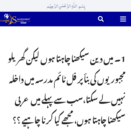
بِسْمِ اللّٰہِ الرَّحْمٰنِ الرَّحِیْم
1۔ میں دین سیکھنا چاہتا ہوں لیکن گھریلو
مجبوریوں کی بنأ پر فل ٹائم مدرسہ میں داخلہ
نہیں لے سکتا،سب سے پہلے میں عربی
سیکھنا چاہتا ہوں، مجھے کیا کرنا چاہیے ؟؟