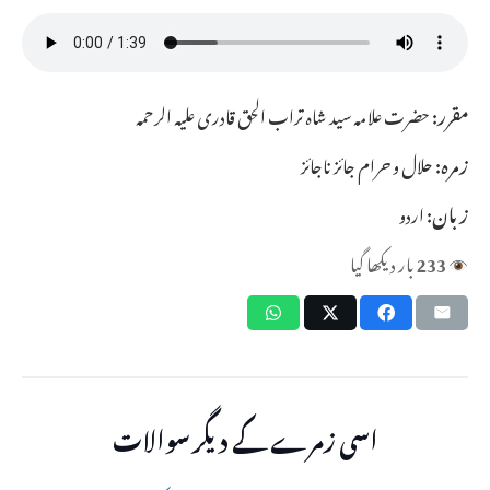
مقرر:
حضرت علامہ سید شاہ تراب الحق قادری علیہ الرحمہ
زمرہ:
حلال و حرام جائز ناجائز
زبان:
اردو
233
بار دیکھا گیا
اسی زمرے کے دیگر سوالات