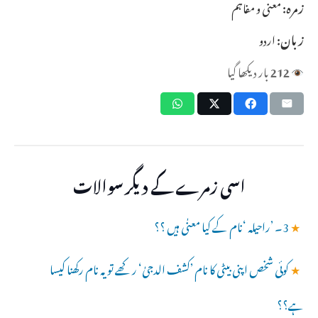
زمرہ:
معنی و مفاہم
زبان:
اردو
212
بار دیکھا گیا
اسی زمرے کے دیگر سوالات
★
3۔ ’راحیلہ ‘نام کے کیا معنٰی ہیں ؟؟
★
کوئی شخص اپنی بیٹی کا نام ’کشف الدجیٰ‘ رکھے تو یہ نام رکھنا کیسا
ہے؟؟