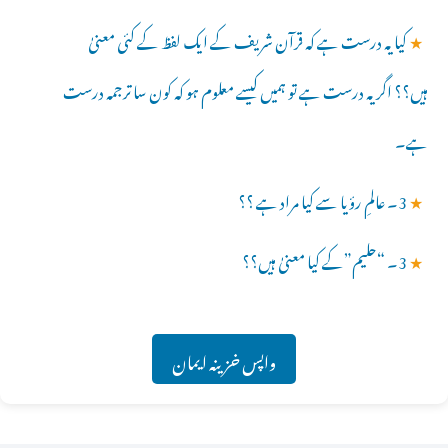
★
کیا یہ درست ہے کہ قرآن شریف کے ایک لفظ کے کئی معنیٰ
ہیں؟؟ اگر یہ درست ہے تو ہمیں کیسے معلوم ہو کہ کون سا ترجمہ درست
ہے۔
★
3۔ عالمِ رؤیا سے کیا مراد ہے ؟؟
★
3۔ “حلیم”کے کیا معنیٰ ہیں؟؟
واپس خزینہ ایمان