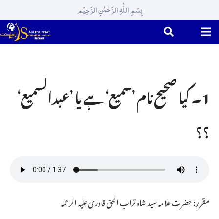
بِسْمِ اللّٰہِ الرَّحْمٰنِ الرَّحِیْم
1۔ کیا صحیح نام ـ’سمیع‘ ہے یا ’عبدالسمیع‘
؟؟
مقرر:
حضرت علامہ سید شاہ تراب الحق قادری علیہ الرحمہ