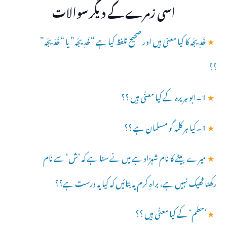
اسی زمرے کے دیگر سوالات
★
خَدِیجَہ کا کیا معنیٰ ہیں اور صحیح تلفظ کیا ہے “خَدِیجَہ” یا “خُدَیجَہ”
؟؟
★
1۔ابو ہریرہ کے کیا معنٰی ہیں ؟؟
★
1۔کیا ہر کلمہ گو مسلمان ہے ؟؟
★
میرے بیٹے کا نام شہزاد ہے میں نے سنا ہے کہ ’ش‘ سے نام
رکھنا ٹھیک نہیں ہے، براہِ کرم یہ بتائیں کہ کیا یہ درست ہے؟؟
★
’حطم‘ کے کیا معنٰی ہیں ؟؟