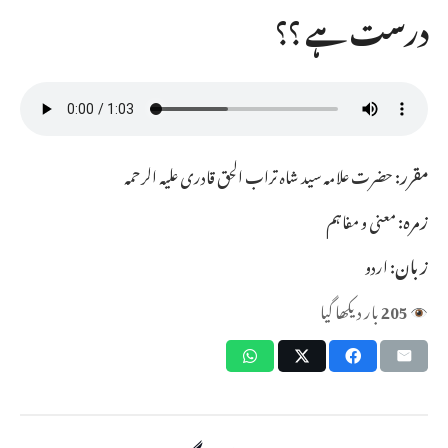
درست ہے ؟؟
مقرر:
حضرت علامہ سید شاہ تراب الحق قادری علیہ الرحمہ
زمرہ:
معنی و مفاہم
زبان:
اردو
205
بار دیکھا گیا