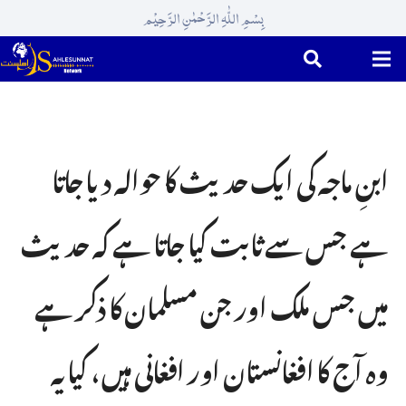
بِسْمِ اللّٰہِ الرَّحْمٰنِ الرَّحِیْم
ابنِ ماجہ کی ایک حدیث کا حوالہ دیا جاتا
ہے جس سے ثابت کیا جاتا ہے کہ حدیث
میں جس ملک اور جن مسلمان کا ذکر ہے
وہ آج کا افغانستان اور افغانی ہیں ، کیا یہ