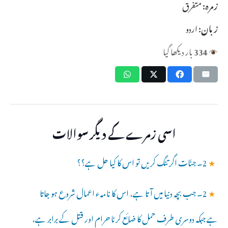
زمرہ:
متفرق
زبان:
اردو
334
بار دیکھا گیا
اسی زمرے کے دیگر سوالات
★
2۔ جنّات اگر تنگ کریں تو اس کا کیا حل ہے؟؟
★
2۔ جب بچہ دنیا میں آتا ہے، اس کا نامہء اعمال شروع ہو جاتا
ہے جبکہ دوسری طرف حمل کا ضائع کرنا حرام اور قتل کے برابر ہے،