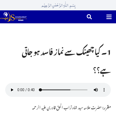
بِسْمِ اللّٰہِ الرَّحْمٰنِ الرَّحِیْم
1۔ کیا چھینک سے نماز فاسد ہو جاتی
ہے؟؟
مقرر:
حضرت علامہ سید شاہ تراب الحق قادری علیہ الرحمہ