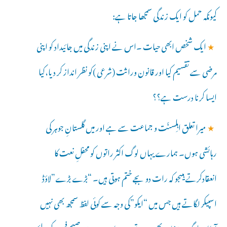
کیونکہ حمل کو ایک زندگی سمجھا جاتا ہے:
★
ایک شخص ابھی حیات ۔اس نے اپنی زندگی میں جائیداد کو اپنی
مرضی سے تقسیم کیا اور قانون وراثت (شرعی )کو نظر انداز کر دیا،کیا
ایسا کرنا درست ہے؟؟
★
میرا تعلق اہلِسنّت و جماعت سے ہے اور میں گلستانِ جوہر کی
رہائشی ہوں۔ ہمارے یہاں لوگ اکثر راتوں کو محفلِ نعت کا
انعقادکرتے ہیںجو کہ رات دو بجے ختم ہوتی ہیں۔ “بڑے بڑے”لاؤڈ
اسپیکر لگاتے ہیں جس میں “ایکو”کی وجہ سے کوئی لفظ سمجھ بھی نہیں