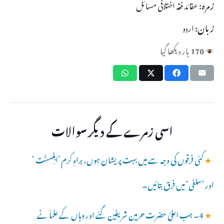
زمرہ:
عقائد فقہ اختلافی مسائل
زبان:
اردو
170
بار دیکھا گیا
اسی زمرے کے دیگر سوالات
★
کئی فرقوں کی وجہ سے میں بہت پریشان ہوں، براہِ کرم ’اہلِسنّت ‘
اور ’سلفی‘ میں فرق بتائیں۔
★
4۔ جب اعلیٰ حضرت حرمین شریفین گئے اور وہاں کے علمأ نے