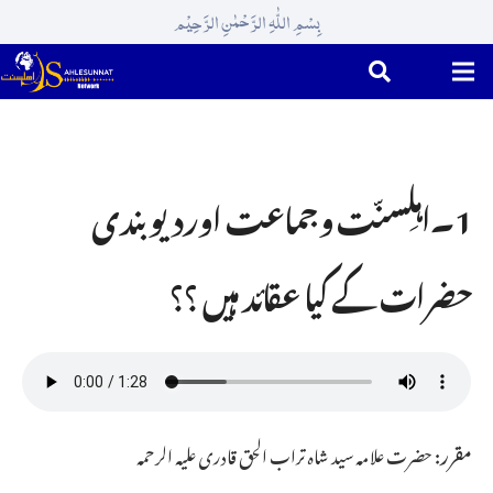
بِسْمِ اللّٰہِ الرَّحْمٰنِ الرَّحِیْم
1۔اہلِسنّت وجماعت اوردیو بندی
حضرات کے کیا عقائد ہیں ؟؟
مقرر:
حضرت علامہ سید شاہ تراب الحق قادری علیہ الرحمہ