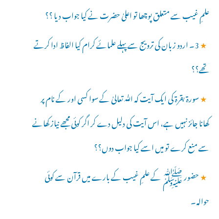
علمِ غیب سے متعلق پوچھا تو اعلیٰ حضرت نے کیا جواب دیا ؟؟
★
3۔ اردو زبان کی ترویج سے پہلے علمائے کرام کیا الفاظ ادا کرتے
تھے؟؟
★
سورۃ بقرۃ کی ایک آیت کہ ﷲ تعالیٰ کے سوا کسی اور کے نام پر
کھانا جائز نہیں ہے، اس آیت کی دلیل دے کر اگر کوئی مجھے نیاز کھانے
سے منع کرے تو میں اسے کیا جواب دوں؟؟
★
حضور ﷺ کے علمِ غیب کے بارے میں قرآن سے کوئی
حوالہ۔