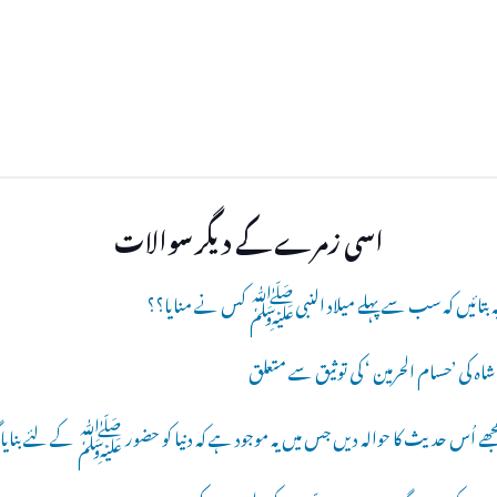
اسی زمرے کے دیگر سوالات
م یہ بتائیں کہ سب سے پہلے میلاد النبیﷺ کس نے منایا؟؟
ی شاہ کی ’حسام الحرمین ‘ کی توثیق سے متعلق
 مجھے اُس حدیث کا حوالہ دیں جس میں یہ موجود ہے کہ دنیا کو حضور ﷺ کے لئے بنایا 