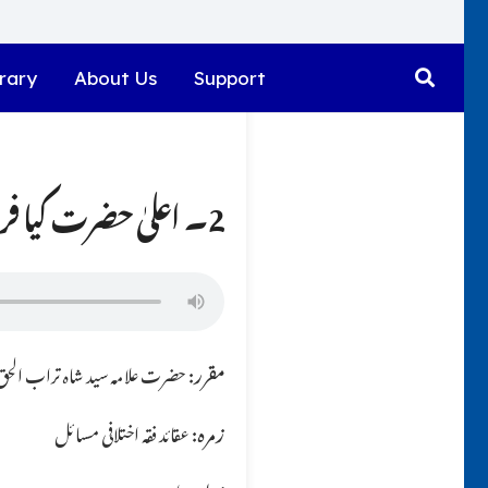
rary
About Us
Support
2۔ اعلیٰ حضرت کیا فرماتے ہیں؟؟
مقرر:
حضرت علامہ سید شاہ تراب الحق ق
زمرہ:
عقائد فقہ اختلافی مسائل