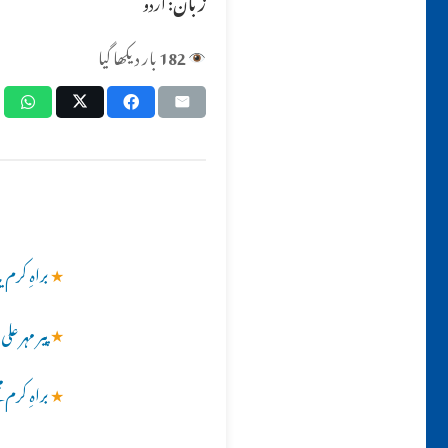
زبان:
اردو
182
بار دیکھا گیا
★
براہِ کر
★
پیر مہر عل
★
براہِ کرم