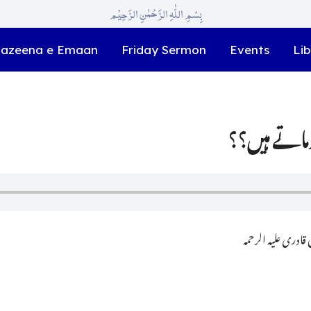
بِسْمِ اللّٰہِ الرَّحْمٰنِ الرَّحِیْم
azeena e Emaan
Friday Sermon
Events
Lib
ادری علیہ الرحمہ