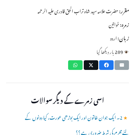
مقرر:
حضرت علامہ سید شاہ تراب الحق قادری علیہ الرحمہ
زمرہ:
خواتین
زبان:
اردو
209
بار دیکھا گیا
اسی زمرے کے دیگر سوالات
★
2۔ ایک جوان خاتون اور ایک بوڑھی عورت، کیا دونوں کے
لئے مِحرم کی شرط ضروری ہے ؟؟