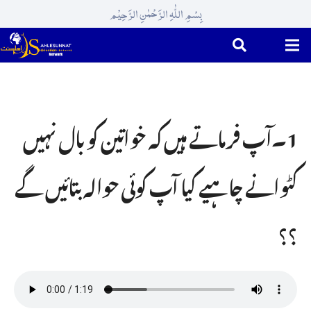
بِسْمِ اللّٰہِ الرَّحْمٰنِ الرَّحِیْم
1۔آپ فرماتے ہیں کہ خواتین کو بال نہیں
کٹوانے چاہیے کیا آپ کوئی حوالہ بتائیں گے
؟؟