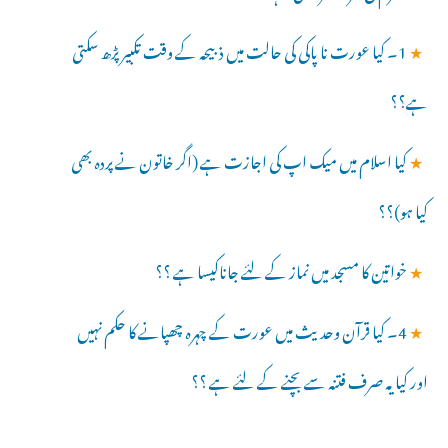
★
1۔ کیا عورت نا پاکی کی حالت میں ذبیحہ کے وقت تکبیر پڑھ سکتی
ہے؟؟
★
کیا اسلام میں میک اپ کی اجازت ہے (اگر خاتون نے پردہ بھی
کیا ہو)؟؟
★
خواتین کا مسجد میں نماز کے لئے جاناکیسا ہے ؟؟
★
4۔ کیا قرآن وحدیث میں عورت کے چہرہ چھپانے کا حکم نہیں
اور کیا یہ صرف فتنہ سے بچنے کے لئے ہے ؟؟