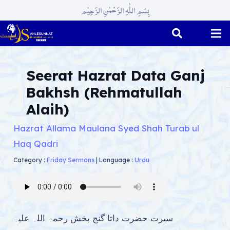
بِسْمِ اللّٰہِ الرَّحْمٰنِ الرَّحِیْم
Seerat Hazrat Data Ganj
Bakhsh (Rehmatullah
Alaih)
Hazrat Allama Maulana Syed Shah Turab ul
Haq Qadri
Category :
Friday Sermons
|
Language :
Urdu
سیرت حضرت داتا گنج بخش رحمۃ اللہ علیہ