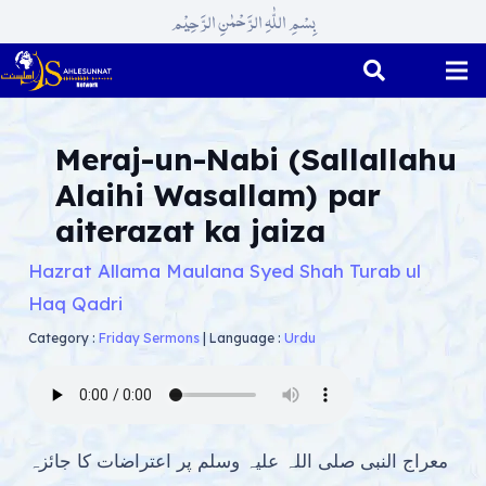
بِسْمِ اللّٰہِ الرَّحْمٰنِ الرَّحِیْم
Meraj-un-Nabi (Sallallahu
Alaihi Wasallam) par
aiterazat ka jaiza
Hazrat Allama Maulana Syed Shah Turab ul
Haq Qadri
Category :
Friday Sermons
|
Language :
Urdu
معراج النبی صلی اللہ علیہ وسلم پر اعتراضات کا جائزہ