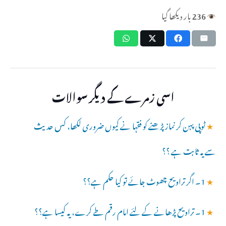
236
بار دیکھا گیا
اسی زمرے کے دیگر سوالات
★
ٹوپی پہن کر نماز پڑھنے کو فقہا نے کیوں ضروری لکھا، کس حدیث
سے یہ ثابت ہے ؟؟
★
1۔ اگر تراویح چھوٹ جائے تو کیا حکم ہے؟؟
★
1۔ تراویح پڑھانے کے لئے امام رقم طے کرے، یہ کیسا ہے؟؟