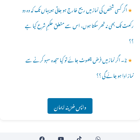
★
اگر کسی شخص کی نماز میں ریح خارج ہو جاتی ہویہاں تک کہ وہ دو
رکعت تک بھی نہ ٹھر سکتا ہوں، اس سے متعلق حکمِ شرع کیا ہے
؟؟
★
2۔ اگر نماز میں فرض چھوٹ جائے تو کیا سجدہ سہو کرنے سے
نماز ادا ہو جائے گی ؟؟
واپس خزینہ ایمان