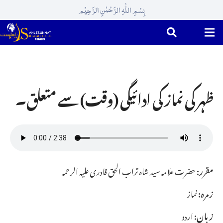
بِسْمِ اللّٰہِ الرَّحْمٰنِ الرَّحِیْم
ظہر کی نماز کی ادائیگی (وقت) سے متعلق۔
مقرر:
حضرت علامہ سید شاہ تراب الحق قادری علیہ الرحمہ
زمرہ:
نماز
زبان:
اردو