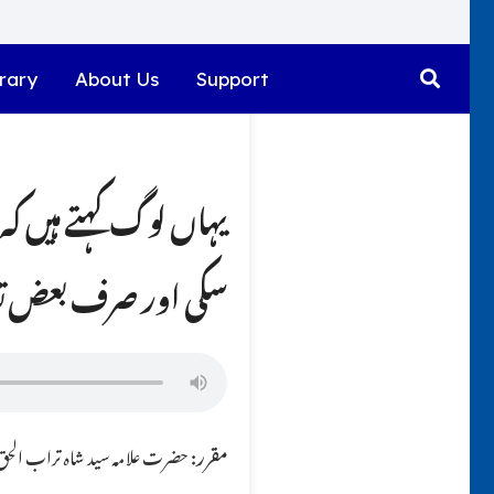
rary
About Us
Support
یہاں لوگ کہتے ہیں کہ
سکی اور صرف بعض تفا
مقرر:
حضرت علامہ سید شاہ تراب الحق ق