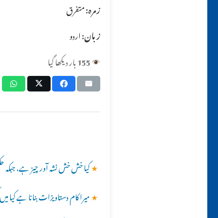
زمرہ:
متفرق
زبان:
اردو
155
بار دیکھا گیا
★
کیا خش خش نشہ آور چیز ہے، جبکہ ح
★
میرا کام دستاویزات بنانا ہے کیا م