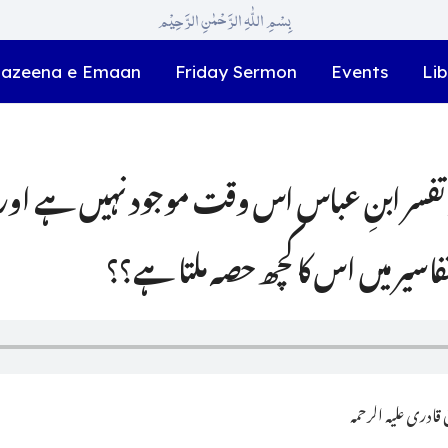
بِسْمِ اللّٰہِ الرَّحْمٰنِ الرَّحِیْم
azeena e Emaan
Friday Sermon
Events
Lib
 تفسر ابنِ عباس اس وقت موجود نہیں ہے اور ی
سیر میں اس کا کچھ حصہ ملتا ہے؟؟
ادری علیہ الرحمہ