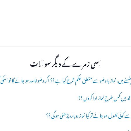
اسی زمرے کے دیگر سوالات
میں ہنسنے میں، نماز یا وضو سے متعلق حکمِ شرع کیا ہے ؟؟ اگر وضو فاسد ہو جائے گا تو اسکی
 میں کس طرح نماز ادا کروں ؟؟
م سے کوئی بھول ہو جائے تو کیا نماز دوبارہ پڑھنی ہو گی ؟؟