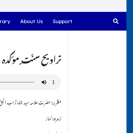
rary
About Us
Support
تراویح سنّت ِ مؤکدہ ہ
مقرر:
حضرت علامہ سید شاہ تراب الحق ق
زمرہ:
نماز