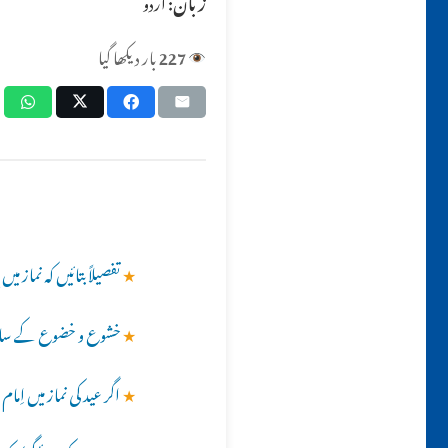
زبان:
اردو
227
بار دیکھا گیا
★
تفصیلاً بتائیں کہ نماز 
★
خشوع و خضوع کے ساتھ
★
اگر عید کی نماز میں اِما