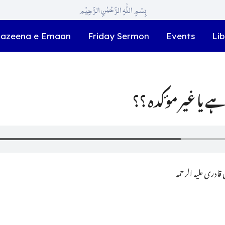
بِسْمِ اللّٰہِ الرَّحْمٰنِ الرَّحِیْم
azeena e Emaan
Friday Sermon
Events
Lib
ے یا غیر مؤکدہ ؟؟
ادری علیہ الرحمہ