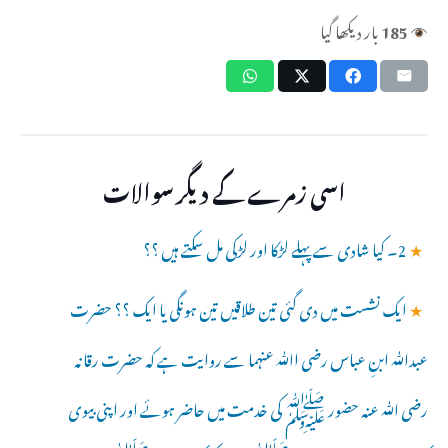
185
بار دیکھا گیا
اسی زمرے کے دیگر سوالات
★
2۔ کیا شادی سے پہلے لڑکا اور لڑکی مل سکتے ہیں ؟؟
★
ایک نشست میں دی گئی تین طلاقیں تین ہونگی یا ایک ؟؟ حضرت
عبدﷲ ابنِ عباس رضی اﷲ عنہما سے روایت ہے کہ حضرت رقانہ
رضی ﷲ عنہ حضور ﷺ کی خدمت میں حاضر ہوئے اور اپنی بیوی