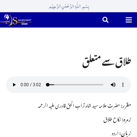
بِسْمِ اللّٰہِ الرَّحْمٰنِ الرَّحِیْم
طلاق سے متعلق
مقرر:
حضرت علامہ سید شاہ تراب الحق قادری علیہ الرحمہ
زمرہ:
نکاح طلاق
زبان:
اردو