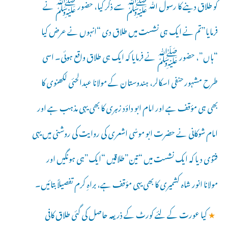
کو طلاق دینے کا رسول ﷲ ﷺ سے ذکر کیا، حضور ﷺ نے
فرمایا”تم نے ایک ہی نشست میں طلاق دی “انہوں نے عرض کیا
“ہاں”، حضور ﷺ نے فرمایا کہ ایک ہی طلاق واقع ہوئی۔ اسی
طرح مشہور حنفی اسکالر، ہندوستان کے مولانا عبدالحئی لکھنوی کا
بھی ہی مؤقف ہے اور امام ابو داؤد زہری کا بھی یہی مذہب ہے اور
امام شوکانی نے حضرت ابو موسٰی اشعری کی روایت کی روشنی میں یہی
فتوٰی دیا کہ ایک نشست میں “تین”طلاقیں “ایک”ہی ہونگیں اور
مولانا انور شاہ کشمیری کا بھی یہی مؤقف ہے، براہِ کرم تفصیلاً بتائیں۔
★
کیا عورت کے لئے کورٹ کے ذریعہ حاصل کی گئی طلاق کافی