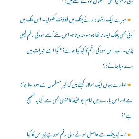
★
میرے ایک رشتہ دار نے بینک میں اکاؤنٹ کھلوایا۔ اس ملک میں
کوئی بھی بینک ایسا نہ تھا جو سود نہ دیتا ہو اس لئے اُسے سود کی رقم لینی
پڑی۔ اب اس سود کی رقم کا کیا کیا جائے؟؟ کیا اسے خیرات میں
دے دیا جائے؟؟
★
ہمارے یہاں ایک مولانا کہتے ہیں کہ غیر مسلموں سے سود لینا جائز
ہے اور اس بارے میں امام ابو حنیفہ کا فتویٰ بھی ہے، کیا یہ صحیح
ہے؟؟
★
2۔ کیا بینک سے حاصل سونے والی رقم سودہے نیز اس کا کیا