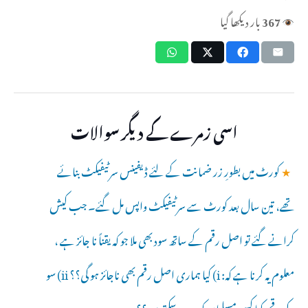
367
بار دیکھا گیا
اسی زمرے کے دیگر سوالات
★
کورٹ میں بطورِ زر ضمانت کے لئے ڈیفینس سرٹیفیکٹ بنائے
تھے، تین سال بعد کورٹ سے سرٹیفیکٹ واپس مل گئے۔ جب کیش
کرانے گئے تو اصل رقم کے ساتھ سود بھی ملا جو کہ یقناً نا جائز ہے ،
معلوم یہ کرنا ہے کہ: i) کیا ہماری اصل رقم بھی ناجائز ہو گی؟؟ ii) سو
د کی رقم کیا کسی مسلمان کو دے سکتے ہیں؟؟