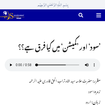
بِسْمِ اللّٰہِ الرَّحْمٰنِ الرَّحِیْم
’سود‘ اور ’کمیشن‘ میں کیا فرق ہے؟؟
مقرر:
حضرت علامہ سید شاہ تراب الحق قادری علیہ الرحمہ
زمرہ:
سود
زبان:
اردو