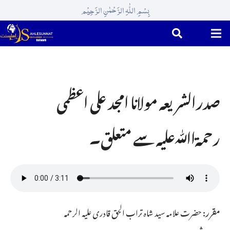
بِسْمِ اللّٰہِ الرَّحْمٰنِ الرَّحِیْم
صدرالشریعہ مولانا امجد علی اعظمی
رحمۃاﷲعلیہ سے متعلق۔
مقرر:
حضرت علامہ سید شاہ تراب الحق قادری علیہ الرحمہ