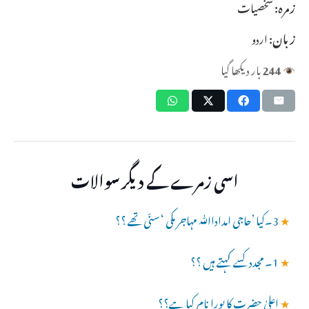
زمرہ:
شخصیات
زبان:
اردو
244
بار دیکھا گیا
اسی زمرے کے دیگر سوالات
★
3۔کیا ’حاجی امداداﷲ مہاجر مکی ‘ سنّی تھے ؟؟
★
1۔ مجدد کسے کہتے ہیں ؟؟
★
اعلیٰ حضرت کا پورا نام کیا ہے؟؟