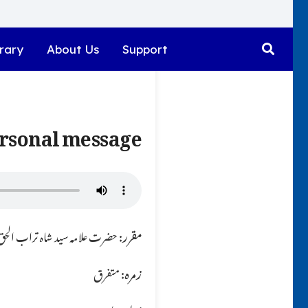
rary
About Us
Support
rsonal message
مقرر:
حضرت علامہ سید شاہ تراب الحق ق
زمرہ:
متفرق