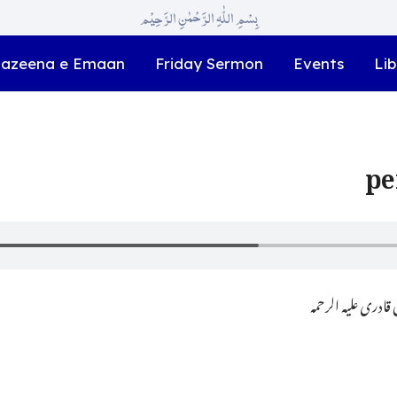
بِسْمِ اللّٰہِ الرَّحْمٰنِ الرَّحِیْم
azeena e Emaan
Friday Sermon
Events
Lib
pe
ادری علیہ الرحمہ