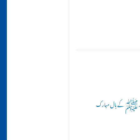
 حضور ﷺ کے بال مبارک