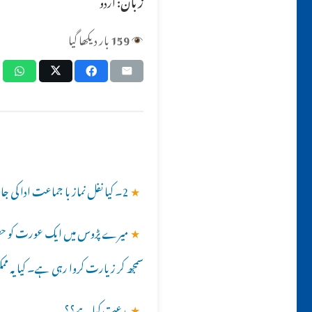
زبان:
اردو
159
بار دیکھا گیا
★
2۔ کیا نفل نماز با جماعت ادا کی جا سکتی ہے؟؟
★
میرے پڑوس میں ایک عورت کو ح
سمجھ کر زیارت کروا رہی ہے۔ کیا یہ م
★
بدعت کیا ہے؟؟