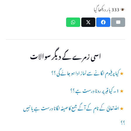
333
بار دیکھا گیا
اسی زمرے کے دیگر سوالات
★
کیا پرفیوم لگانے سے نماز ادا ہو جائے گی ؟؟
★
1۔ کیا قبر پر رونا درست ہے ؟؟
★
ﷲتعالیٰ کے نام کے آگے جمع کا صیغہ لگانا درست ہے یا نہیں
؟؟