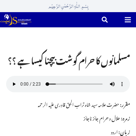
بِسْمِ اللّٰہِ الرَّحْمٰنِ الرَّحِیْم
مسلمانوں کا حرام گوشت بیچنا کیسا ہے ؟؟
مقرر:
حضرت علامہ سید شاہ تراب الحق قادری علیہ الرحمہ
زمرہ:
حلال و حرام جائز ناجائز
زبان:
اردو