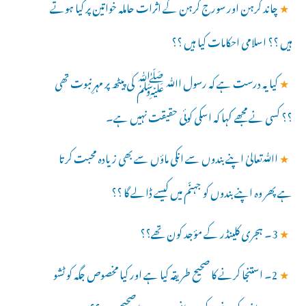
★
چاند گرہن اور سورج گرہن کے اثرات حاملہ خواتین پر کیا ہوتے
ہیں ؟؟ اسلامی احکامات کیا ہیں ؟؟
★
کیا یہ درست ہے کہ رسول اﷲ ﷺ کی پیٹھ پر مہرِ نبوت تھی
؟؟ کسی نے مجھے کہا کہ اسکی کوئی حقیقت نہیں ہے۔
★
اﷲتعالیٰ اپنے بندوں سے انکی ماؤں سے بھی زیادہ محبت کرتا
ہے پھر وہ اپنے بندوں کو جہنّم میں کیسے ڈالے گا ؟؟
★
3۔ ہجری کلینڈر کے مؤجد کون تھے؟؟
★
2۔ استنجا کرنے کا صحیح طریقہ کیا ہے اور کیا مخصوص جگہ کو ٹشو