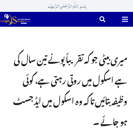
بِسْمِ اللّٰہِ الرَّحْمٰنِ الرَّحِیْم
میری بیٹی جو کہ تقریباً پونے تین سال کی
ہے اسکول میں روتی رہتی ہے، کوئی
وظیفہ بتائیں تا کہ وہ اسکول میں ایڈجسٹ
ہو جائے ۔