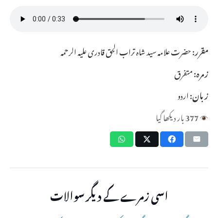
مقرر:
حضرت علامہ سید شاہ تراب الحق قادری علیہ الرحمہ
زمرہ:
متفرق
زبان:
اردو
377
بار دیکھا گیا
اسی زمرے کے دیگر سوالات