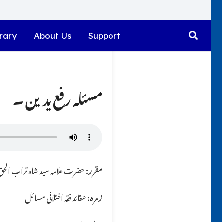
rary
About Us
Support
مسئلہ رفع یدین ۔
مقرر:
حضرت علامہ سید شاہ تراب الحق ق
زمرہ:
عقائد فقہ اختلافی مسائل