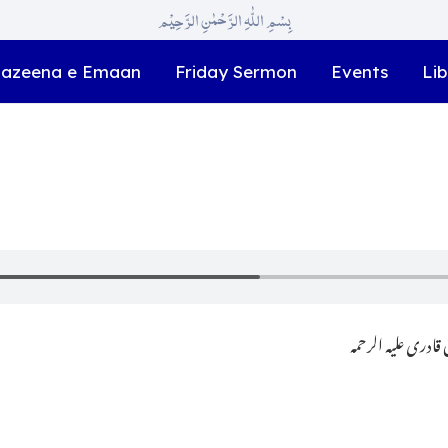
بِسْمِ اللّٰہِ الرَّحْمٰنِ الرَّحِیْم
azeena e Emaan
Friday Sermon
Events
Lib
ادری علیہ الرحمہ