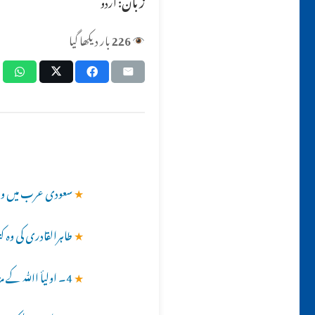
زبان:
اردو
226
بار دیکھا گیا
★
سعودی عرب میں وہابی 
★
طاہرالقادری کی وہ 
★
4۔ اولیأ اﷲ کے مزارات پر فاتحہ اور وسیلہ کے بارے میں بتائیں جبکہ عام انسان کی سمجھ میں یہ بات نہیں آتی۔