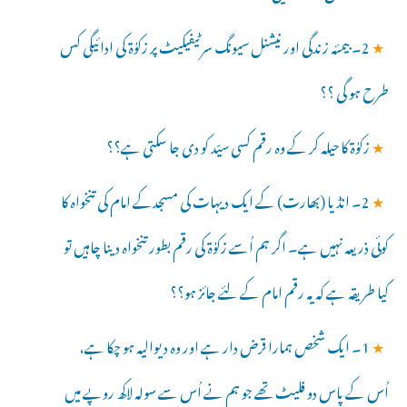
★
2۔ بیمئہ زندگی اور نیشنل سیونگ سرٹیفیکیٹ پر زکوٰۃ کی ادائیگی کس
طرح ہو گی ؟؟
★
زکوٰۃ کا حیلہ کر کے وہ رقم کسی سیّد کو دی جا سکتی ہے؟؟
★
2۔ انڈیا (بھارت) کے ایک دیہات کی مسجدکے امام کی تنخواہ کا
کوئی ذریعہ نہیں ہے۔ اگر ہم اُسے زکوٰۃ کی رقم بطور تنخواہ دینا چاہیں تو
کیا طریقہ ہے کہ یہ رقم امام کے لئے جائز ہو؟؟
★
1۔ ایک شخص ہمارا قرض دار ہے اور وہ دیوالیہ ہو چکا ہے،
اُس کے پاس دو فلیٹ تھے جو ہم نے اُس سے سولہ لاکھ روپے میں