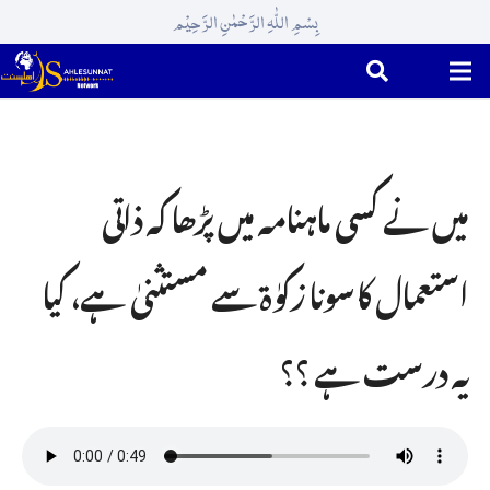
بِسْمِ اللّٰہِ الرَّحْمٰنِ الرَّحِیْم
میں نے کسی ماہنامہ میں پڑھا کہ ذاتی
استعمال کا سونا زکوٰۃ سے مستثنیٰ ہے، کیا
یہ درست ہے ؟؟