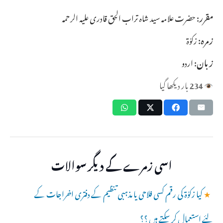
مقرر:
حضرت علامہ سید شاہ تراب الحق قادری علیہ الرحمہ
زمرہ:
زکوٰۃ
زبان:
اردو
234
بار دیکھا گیا
اسی زمرے کے دیگر سوالات
★
کیا زکوٰۃ کی رقم کسی فلاحی یا مذہبی تنظیم کے دفتری اخراجات کے
لئے استعمال کر سکتے ہیں ؟؟