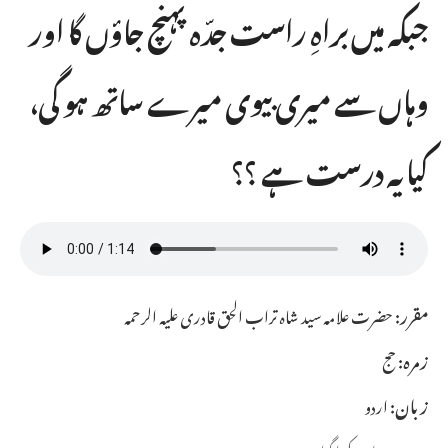
جبکہ میں براہِ راست جدّہ پہنچ جاؤں گا اور
وہاں سے میری بیوی میرے ساتھ ہو گی،
کیا یہ درست ہے ؟؟
مقرر:
حضرت علامہ سید شاہ تراب الحق قادری علیہ الرحمہ
زمرہ:
حج
زبان:
اردو