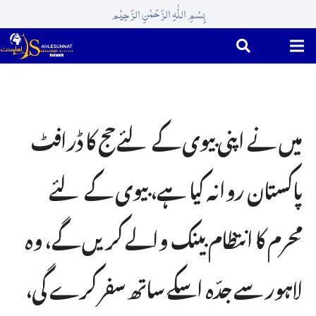
بِسْمِ اللّٰہِ الرَّحْمٰنِ الرَّحِیْم
میں نے اپنی بیوی کے لئے حج کا ڈرافٹ
پاکستان روانہ کیا ہے، بیوی کے لئے
مِحرم کا انتظام بینک والے کریں گے، وہ
لاہور سے جدّہ اسکے ساتھ سفر کرے گی،