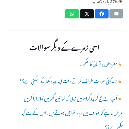
276
بار دیکھا گیا
اسی زمرے کے دیگر سوالات
★
مقروض پر قربانی کا حکم۔
★
2۔کوئی عورت طواف کرتے وقت اپنا چہرہ کھلا رکھ سکتی ہے؟؟
★
آپ نے حج کر پروگرام میں فرمایا کہ خواتین گھر میں نماز ادا کریں
عرض یہ ہے کہ طواف میں مرد و خواتین ہوتے ہیں، اس کے لئے کیا
حکم ہے ؟؟