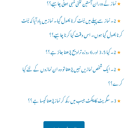
★
نماز کے دوران آستین کتنی لمبی ہونی چاہیے؟؟
★
2۔ نماز سے پہلے میں نیّت کرنا بھول گیا۔ نماز میں یاد آیا کہ نیّت
کرنا بھول گیا ہوں۔ اس وقت کیا کرنا چاہیے؟؟
★
2۔ کیا 3،5 اور 6 روزہ تراویح پڑھنا جائز ہے ؟؟
★
2۔ ایک شخص نمازیں نہیں پڑھتا تو وہ ان نمازوں کے لئے کیا
کرے؟؟
★
3۔ سگریٹ کا پیکٹ جیب میں رکھ کر نماز پڑھنا کیسا ہے ؟؟