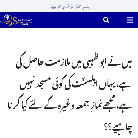
بِسْمِ اللّٰہِ الرَّحْمٰنِ الرَّحِیْم
میں نے ابو ظہبی میں ملازمت حاصل کی
ہے، یہاں اہلِسنّت کی کوئی مسجد نہیں
ہے، مجھے نمازِ جمعہ وغیرہ کے لئے کیا کرنا
چاہیے؟؟