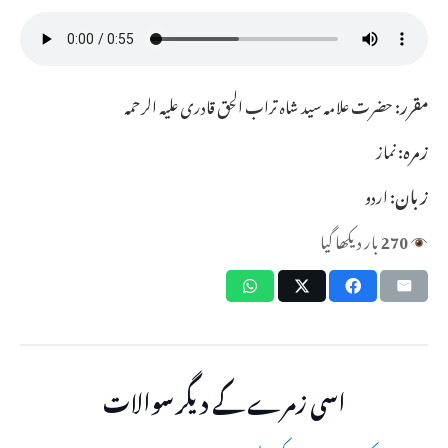
مقرر:
حضرت علامہ سید شاہ تراب الحق قادری علیہ الرحمہ
زمرہ:
نماز
زبان:
اردو
270
بار دیکھا گیا
اسی زمرے کے دیگر سوالات