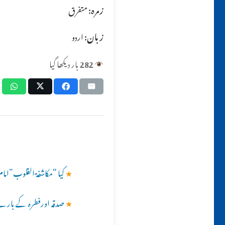
زمرہ:
متفرق
زبان:
اردو
282
بار دیکھا گیا
★
کیا “مکاشفۃ القلوب”امام
★
صدقہ اورفطرہ کے بارے