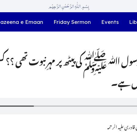
بِسْمِ اللّٰہِ الرَّحْمٰنِ الرَّحِیْم
azeena e Emaan
Friday Sermon
Events
Lib
سول اﷲ ﷺ کی پیٹھ پر مہرِ نبوت تھی ؟؟ کسی 
یں ہے۔
ادری علیہ الرحمہ