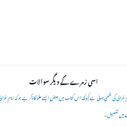
اسی زمرے کے دیگر سوالات
 غزالی کی لکھی ہوئی ہے کیونکہ اس کتاب میں بعض ایسے علمأ کاذکر ہے جو کہ امام غزا
 میں تفصیل۔