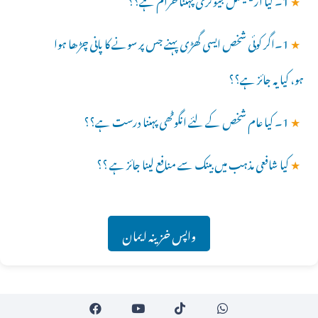
★
1۔اگر کوئی شخص ایسی گھڑی پہنے جس پر سونے کا پانی چڑھا ہوا
ہو، کیا یہ جائز ہے؟؟
★
1۔ کیا عام شخص کے لئے انگوٹھی پہننا درست ہے؟؟
★
کیا شافعی مذہب میں بینک سے منافع لینا جائز ہے ؟؟
واپس خزینہ ایمان