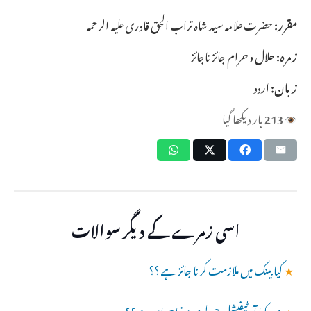
مقرر:
حضرت علامہ سید شاہ تراب الحق قادری علیہ الرحمہ
زمرہ:
حلال و حرام جائز ناجائز
زبان:
اردو
213
بار دیکھا گیا
اسی زمرے کے دیگر سوالات
★
کیا بینک میں ملازمت کرنا جائز ہے ؟؟
★
1۔ کیا آرٹیفیشل جیولری پہننا حرام ہے؟؟