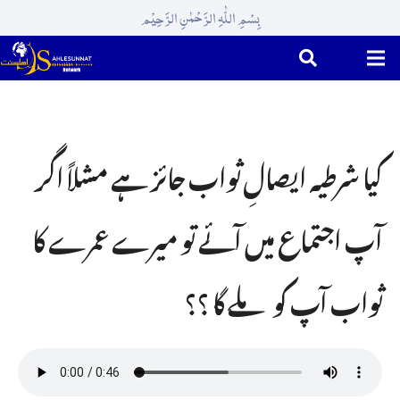
بِسْمِ اللّٰہِ الرَّحْمٰنِ الرَّحِیْم
کیا شرطیہ ایصالِ ثواب جائز ہے مشلاً اگر
آپ اجتماع میں آئے تو میرے عمرے کا
ثواب آپ کو ملے گا ؟؟