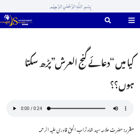
بِسْمِ اللّٰہِ الرَّحْمٰنِ الرَّحِیْم
کیا میں “دعائے گنج العرش”پڑھ سکتا
ہوں؟؟
مقرر:
حضرت علامہ سید شاہ تراب الحق قادری علیہ الرحمہ