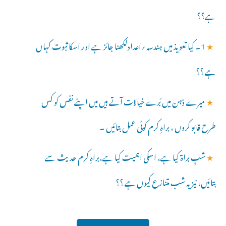
ہے؟؟
★
1۔ کیا تعویذ میں ہندسہ ؍اعدادلکھنا جائز ہے اور اسکا ثبوت کہاں
ہے ؟؟
★
میرے ذہن میں بُرے خیالات آتے ہیں میں اپنے نفس کو کس
طرح قابو کروں ، براہِ کرم کوئی عمل بتائیں ۔
★
شبِ براۃ کیا ہے، اسکی اہمیت کیا ہے،براہِ کرم حدیث سے
بتائیں، نیز یہ شب متنازع کیوں ہے ؟؟