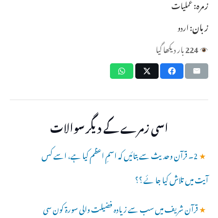
زمرہ:
عملیات
زبان:
اردو
224
بار دیکھا گیا
اسی زمرے کے دیگر سوالات
★
2۔ قرآن وحدیث سے بتائیں کہ اسمِ اعظم کیا ہے، اسے کس
آیت میں تلاش کیا جا ئے ؟؟
★
قرآن شریف میں سب سے زیادہ فضیلت والی سورۃ کون سی