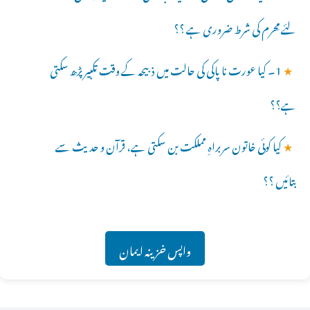
لئے مِحرم کی شرط ضروری ہے ؟؟
★
1۔ کیا عورت نا پاکی کی حالت میں ذبیحہ کے وقت تکبیر پڑھ سکتی
ہے؟؟
★
کیا کوئی خاتون سربراہِ مملکت بن سکتی ہے، قرآن و حدیث سے
بتائیں ؟؟
واپس خزینہ ایمان