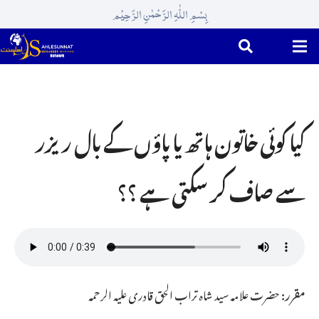
بِسْمِ اللّٰہِ الرَّحْمٰنِ الرَّحِیْم
کیا کوئی خاتون ہاتھ یا پاؤں کے بال ریزر
سے صاف کر سکتی ہے ؟؟
مقرر:
حضرت علامہ سید شاہ تراب الحق قادری علیہ الرحمہ