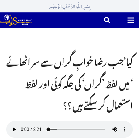
بِسْمِ اللّٰہِ الرَّحْمٰنِ الرَّحِیْم
کیا’جب رضا خوابِ گراں سے سر اٹھائے
‘ میں لفظ ’گراں‘ کی جگہ کوئی اور لفظ
استعمال کر سکتے ہیں ؟؟