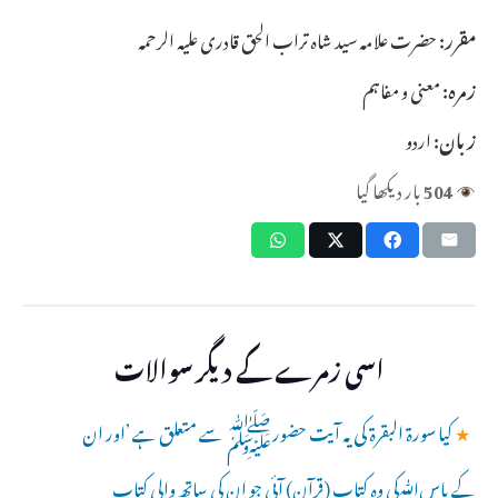
مقرر:
حضرت علامہ سید شاہ تراب الحق قادری علیہ الرحمہ
زمرہ:
معنی و مفاہم
زبان:
اردو
504
بار دیکھا گیا
اسی زمرے کے دیگر سوالات
★
کیا سورۃ البقرۃ کی یہ آیت حضورﷺ سے متعلق ہے ’اور ان
کے پاسﷲکی وہ کتاب (قرآن) آئی جو ان کی ساتھ والی کتاب