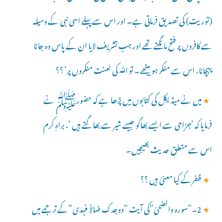
(توریت) کی تصدیق فرماتی ہے۔ اور اس سے پہلے اسی نبی کے وسیلہ
سے کافروں پر فتح مانگتے تھے اور جب تشریف لایا ان کے پاس وہ جانا
پہچانا، اس سے منکر ہو بیٹھے۔ تو ﷲ کی لعنت منکروں پر‘ ؟؟
★
میں نے میڈیکل کی کتابوں میں پڑھا ہے کہ حضورﷺ نے
فرمایا کہ ’جزامی سے ایسے بھاگو جیسے شیر سے بھاگتے ہیں ‘، براہِ کرم
اس سے متعلق حدیث بھیجیں۔
★
ظفرکے کیا معنیٰ ہیں ؟؟
★
2۔”سورہ والضحیٰ”کی آیت “ووجدک ضالاً فہدی”کے ترجمے میں