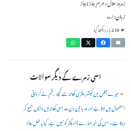
زمرہ:
حلال و حرام جائز ناجائز
زبان:
اردو
230
بار دیکھا گیا
اسی زمرے کے دیگر سوالات
★
میرے آفس میں کیشئر دفتری کھاتہ سے کچھ رقم لے کر ذاتی
استعمال میں لاتا ہے اور دو یا تین دن بعد اسی کھاتہ میں واپس جمع کر
دیتا ہے۔ اس کی خبر ہمارے ڈائریکٹر کو نہیں ہے، کیا یہ فعل جائز