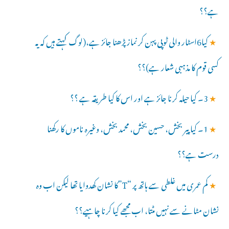
ہے؟؟
★
کیا6اسٹار والی ٹوپی پہن کر نماز پڑھنا جائز ہے،(لوگ کہتے ہیں کہ یہ
کسی قوم کا مذہبی شعار ہے)؟؟
★
3۔ کیا حیلہ کرنا جائز ہے اور اس کا کیا طریقہ ہے ؟؟
★
1۔ کیا پیر بخش، حسین بخش، محمد بخش، وغیرہ ناموں کا رکھنا
درست ہے؟؟
★
کم عمری میں غلطی سے ہاتھ پر “T”کا نشان کھدوایا تھا لیکن اب وہ
نشان مٹانے سے نہیں مٹتا، اب مجھے کیا کرنا چاہیے؟؟