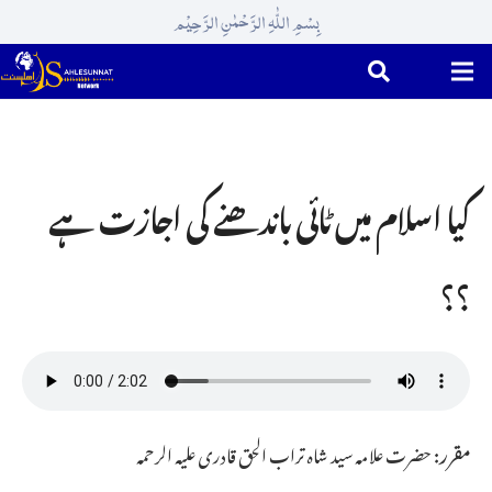
بِسْمِ اللّٰہِ الرَّحْمٰنِ الرَّحِیْم
کیا اسلام میں ٹائی باندھنے کی اجازت ہے
؟؟
مقرر:
حضرت علامہ سید شاہ تراب الحق قادری علیہ الرحمہ