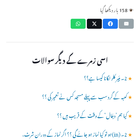
158
بار دیکھا گیا
اسی زمرے کے دیگر سوالات
★
2۔ ہئیر کلر لگانا کیسا ہے؟؟
★
کعبہ کے گرد سب سے پہلے مسجد کس نے تعمیر کی ؟؟
★
کیا ہم ’دجّال‘کے وقت کے قریب ہیں ؟؟
★
2۔ (in)ہو تو کیا نماز ہو جائے گی ؟؟ اگر نماز کے دوران شرٹ،