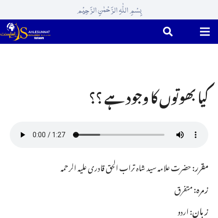
بِسْمِ اللّٰہِ الرَّحْمٰنِ الرَّحِیْم
کیا بھوتوں کا وجود ہے ؟؟
مقرر:
حضرت علامہ سید شاہ تراب الحق قادری علیہ الرحمہ
زمرہ:
متفرق
زبان:
اردو