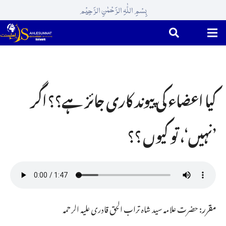
بِسْمِ اللّٰہِ الرَّحْمٰنِ الرَّحِیْم
کیا اعضاء کی پیوند کاری جائز ہے؟؟ اگر
’نہیں‘، تو کیوں ؟؟
مقرر:
حضرت علامہ سید شاہ تراب الحق قادری علیہ الرحمہ