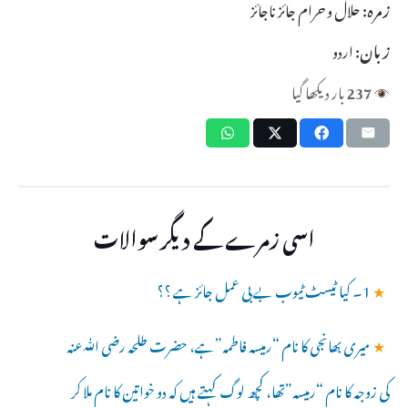
زمرہ:
حلال و حرام جائز ناجائز
زبان:
اردو
237
بار دیکھا گیا
اسی زمرے کے دیگر سوالات
★
1۔ کیا ٹیسٹ ٹیوب بے بی عمل جائز ہے ؟؟
★
میری بھانجی کا نام “رمیسہ فاطمہ”ہے، حضرت طلحہ رضی ﷲعنہ
کی زوجہ کا نام “رمیسہ”تھا، کچھ لوگ کہتے ہیں کہ دو خواتین کا نام ملا کر