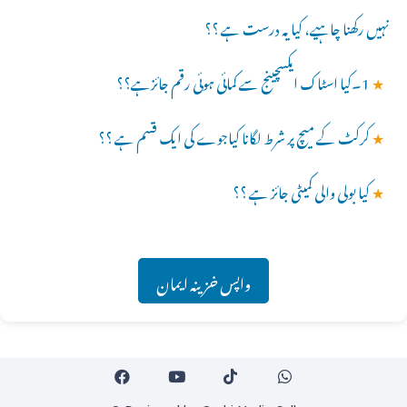
نہیں رکھنا چاہیے، کیا یہ درست ہے ؟؟
★
1۔کیا اسٹاک ایکسچینج سے کمائی ہوئی رقم جائزہے؟؟
★
کرکٹ کے میچ پر شرط لگانا کیاجوے کی ایک قسم ہے ؟؟
★
کیا بولی والی کمیٹی جائز ہے ؟؟
واپس خزینہ ایمان