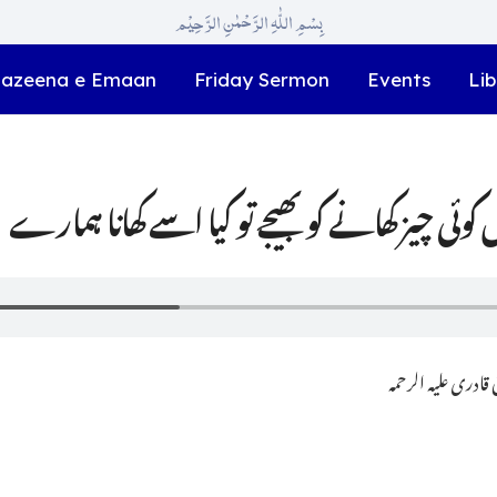
بِسْمِ اللّٰہِ الرَّحْمٰنِ الرَّحِیْم
azeena e Emaan
Friday Sermon
Events
Lib
کوئی چیز کھانے کو بھیجے تو کیا اسے کھانا ہمارے 
ادری علیہ الرحمہ