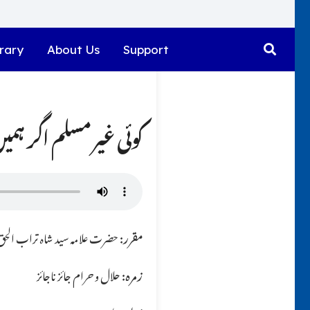
rary
About Us
Support
کوئی غیر مسلم اگر ہمیں 
مقرر:
حضرت علامہ سید شاہ تراب الحق ق
زمرہ:
حلال و حرام جائز ناجائز