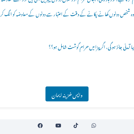
ر وہ شخص دونوں کھانے پکانے کے وقت کے اعتبار سے دونوں کے معاوضہ کو الگ کر
کیا آمدنی جائز ہو گی، اگر پیزا میں حرام گوشت شامل ہو؟؟
واپس خزینہ ایمان