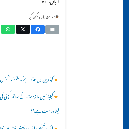
زبان:
اردو
247
بار دیکھا گیا
★
کیا دین میں جائز ہے کہ شلوار ٹخنو
★
کینیڈا میں ملازمت کے ساتھ کمپنی 
لینا درست ہے؟؟
★
ایک شخص ایک ریسٹورنٹ میں کام کر