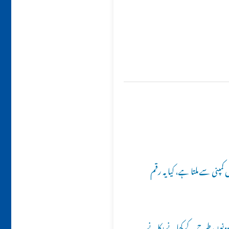
پنی سے ملتا ہے، کیا یہ رقم
ہ دونوں طرح کے کھانے پکانے