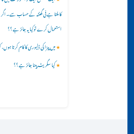
کا ملتا ہے فی گھنٹہ کے حساب سے۔ اگ
استعمال کرے توکیا یہ جائز ہے ؟؟
★
میں پیزا کی ڈلیوری کا کام کرتا ہوں، 
★
کیا سگریٹ پینا جائز ہے ؟؟