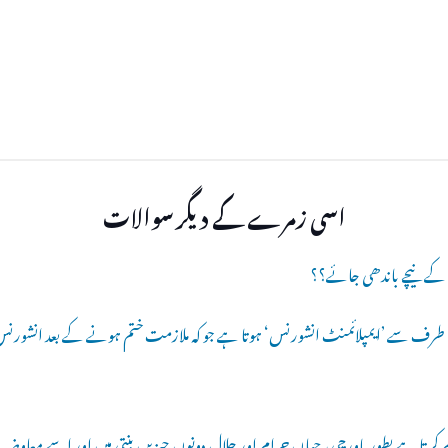
اسی زمرے کے دیگر سوالات
ں کے نیچے باندھی جائے؟؟
کی طرف سے ’ایمپلائمنٹ انشورنس‘ ہوتا ہے جو کہ ملازمت ختم ہونے کے بعد انشورنس کم
تا ہے بطور باورچی، جہاں حرام اور حلال دونوں چیزیں بنتی ہیں اور اسے معاوض