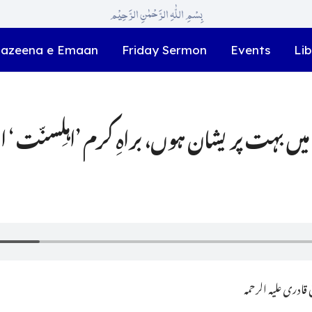
بِسْمِ اللّٰہِ الرَّحْمٰنِ الرَّحِیْم
azeena e Emaan
Friday Sermon
Events
Lib
میں بہت پریشان ہوں، براہِ کرم ’اہلِسنّت ‘ ا
ادری علیہ الرحمہ