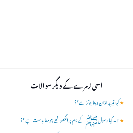
اسی زمرے کے دیگر سوالات
★
کیا قبر پر اذان دینا جائز ہے؟؟
★
2۔ کیا رسولﷺ کے نام پر انگھوٹھے چومنا بدعت ہے ؟؟