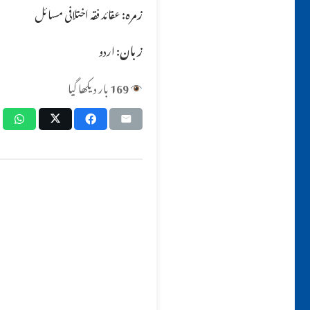
زمرہ:
عقائد فقہ اختلافی مسائل
زبان:
اردو
169
بار دیکھا گیا