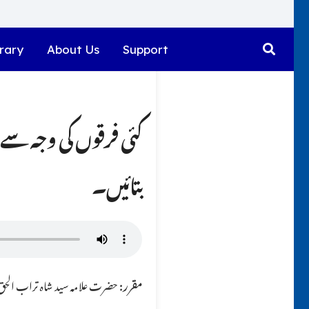
rary
About Us
Support
کئی فرقوں کی وجہ سے 
بتائیں۔
مقرر:
حضرت علامہ سید شاہ تراب الحق ق