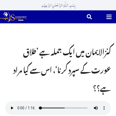
بِسْمِ اللّٰہِ الرَّحْمٰنِ الرَّحِیْم
کنزالایمان میں ایک جملہ ہے ’طلاق
عورت کے سپرد کرنا‘، اس سے کیا مراد
ہے؟؟