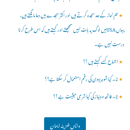
★
ہم نماز کے بعد سجدہ کرتے ہیں اور اکثر سجدے میں دعا مانگتے ہیں،
یہاں USAمیں لوگ یہ بات نہیں سمجھتے اور کہتے ہیں کہ اس طرح کرنا
درست نہیں ہے۔
★
اجماع کسے کہتے ہیں ؟؟
★
2۔ کیا شوہر بیوی کی رقم استعمال کر سکتا ہے؟؟
★
2۔ فاتحہء ونیاز کی کیا شرعی حیثیت ہے ؟؟
واپس خزینہ ایمان