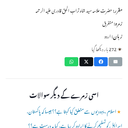
مقرر:
حضرت علامہ سید شاہ تراب الحق قادری علیہ الرحمہ
زمرہ:
متفرق
زبان:
اردو
272
بار دیکھا گیا
اسی زمرے کے دیگر سوالات
★
اسلام ، یہودیوں سے متعلق کیا کہتا ہے؟؟جیسا کہ پاکستان،
اسرائیل کو تسلیم کرنے کا ارادہ کر رہا ہے، کیا یہ درست ہے؟؟