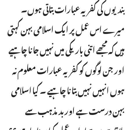
بندیوں کی کفریہ عبارات بتاتی ہوں۔
میرے اس عمل پر ایک اسلامی بہن کہتی
ہیں کہ مجھے اتنی باریکی میں نہیں جا نا چاہیے
اور جن لوگوں کو کفریہ عبارات معلوم نہ
ہوں انہیں نہیں بتا نا چاہیے ۔ کیا اسلامی
بہن درست ہے اور بد مذہب سے
ملاقات میں ہمارا ردِ عمل کیا ہونا چاہیے؟؟