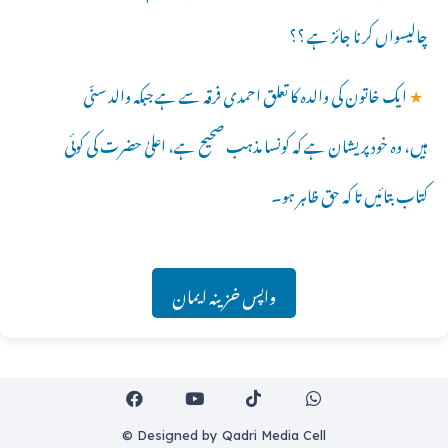
چالیسواں کرنا جائز ہے ؟؟
★
ایک خاتون کی والدہ کا تعلق احمدی فرقہ سے ہے جبکہ والد سنّی
ہیں، وہ خود پریشان ہے کہ کونسا مذہب صحیح ہے، اعلیٰ حضرت کی کوئی
کتاب بتائیں تا کہ حق ظاہر ہو۔
واپس خزینہ ایمان
© Designed by Qadri Media Cell