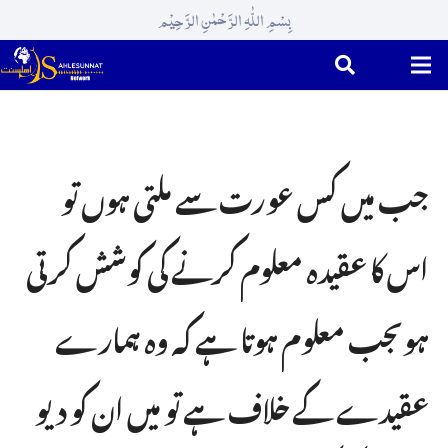
بِسْمِ اللّٰہِ الرَّحْمٰنِ الرَّحِیْم
جب میں کس عورت سے ملتی ہوں تو
اس کا عقیدہ معلوم کرنے کی کوشش کرتی
ہوںجب معلوم ہوتا ہے کہ وہ ہمارے
عقیدے کے خلاف ہے تو میں ان کو دیو