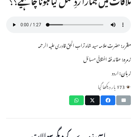
مقرر:
حضرت علامہ سید شاہ تراب الحق قادری علیہ الرحمہ
زمرہ:
عقائد فقہ اختلافی مسائل
زبان:
اردو
173
بار دیکھا گیا
اسی زمرے کے دیگر سوالات