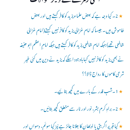
★
2۔ کیا وجہ ہے کہ بعض علماء یزید کو کافر کہتے ہیں اور بعض
خاموش ہیں۔ جیسا کہ امام غزالی یزید کو کافرنہیں کہتے(امام غزالی
شافعی تھے) جبکہ امام شافعی یزید کو کافر کہتے ہیں جبکہ امامِ اعظم ابو حنیفہ
نے بھی یزید کو کافرنہیں کہاباوجود اسکے کہ یزید نے دین میں کئی غیر
شرعی کاموں کا رواج ڈالا؟؟
★
1۔شبِ قدر کے بارے میں کچھ بتائیے۔
★
2۔ براہِ کرم بشر، نور اور نار سے متعلق کچھ بتائیں۔
★
کیا قبر پر اگربتی یا لوبھان کا جلانا جائز ہے نیز کیا سوئم، دسواں اور