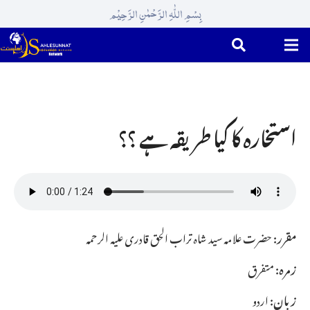
بِسْمِ اللّٰہِ الرَّحْمٰنِ الرَّحِیْم
استخارہ کا کیا طریقہ ہے ؟؟
مقرر:
حضرت علامہ سید شاہ تراب الحق قادری علیہ الرحمہ
زمرہ:
متفرق
زبان:
اردو