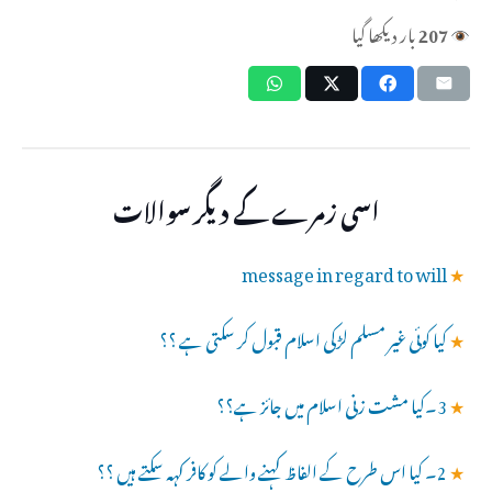
207
بار دیکھا گیا
اسی زمرے کے دیگر سوالات
message in regard to will
★
★
کیا کوئی غیر مسلم لڑکی اسلام قبول کر سکتی ہے ؟؟
★
3۔کیا مشت زنی اسلام میں جائز ہے؟؟
★
2۔ کیا اس طرح کے الفاظ کہنے والے کو کافر کہہ سکتے ہیں ؟؟